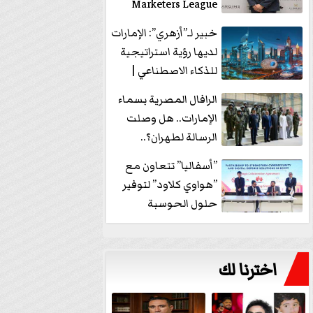
Marketers League
وتدير جلسة...
خبير لـ”أزهري”: الإمارات
لديها رؤية استراتيجية
للذكاء الاصطناعي |
فيديو
الرافال المصرية بسماء
الإمارات.. هل وصلت
الرسالة لطهران؟..
”ماعت جروب” تُجيب؟
”أسفاليا” تتعاون مع
|...
”هواوي كلاود” لتوفير
حلول الحوسبة
السحابية والأمن
السيبراني في...
اخترنا لك