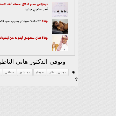
نوفارتس مصر تطلق حملة ”قد التحدي..
أمل علاجي جديد
وفاة
27 طفلا سودانيا بسبب سوء التغذيه في معسكرات اللاجئين بتشاد
وفاة فنان سعودي أيقونه من أيقونات
وتوفى الدكتور هاني الناظ
هانى النظار
وفاة
منشور
طفل
⇧