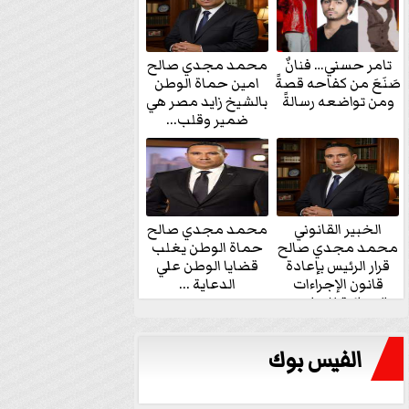
تامر حسني… فنانٌ
محمد مجدي صالح
صَنَعَ من كفاحه قصةً
امين حماة الوطن
ومن تواضعه رسالةً
بالشيخ زايد مصر هي
ضمير وقلب...
الخبير القانوني
محمد مجدي صالح
محمد مجدي صالح
حماة الوطن يغلب
قرار الرئيس بإعادة
قضايا الوطن علي
قانون الإجراءات
الدعاية ...
الجنائية للنواب...
الفيس بوك