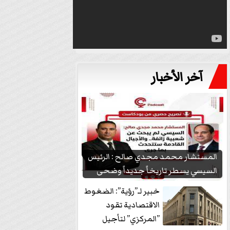
آخر الأخبار
المستشار محمد مجدي صالح : الرئيس
السيسي يسطر تاريخاً جديداً وضحى
بشعبيته...
خبير لـ”رؤية”: الضغوط
الاقتصادية تقود
”المركزي” لتأجيل