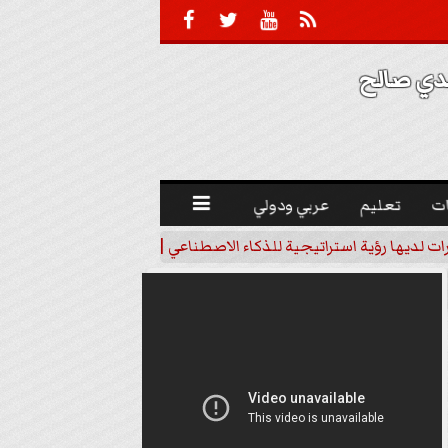





 صالح 
ت
تعليم
عربي ودولي

رات لديها رؤية استراتيجية للذكاء الاصطناعي | فيديو
خبير اقتصاد