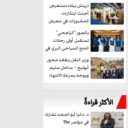
خفض الفائدة
«ريتش بيك» تستعرض
أحدث ابتكارات
المخبوزات في معرض
كافيكس2026 وتطرح 10
بالصور ”الراجحي”
منتجات...
تستقبل أولى رحلات
الحج السياحى البرى في
مكة بالهدايا...
وزير النقل يتفقد محور
أبوتيج – ساحل سليم
ويوجه بسرعة الانتهاء
من...
الأكثر قراءةً
د. داليا أبو المجد تشارك
في مؤتمر The