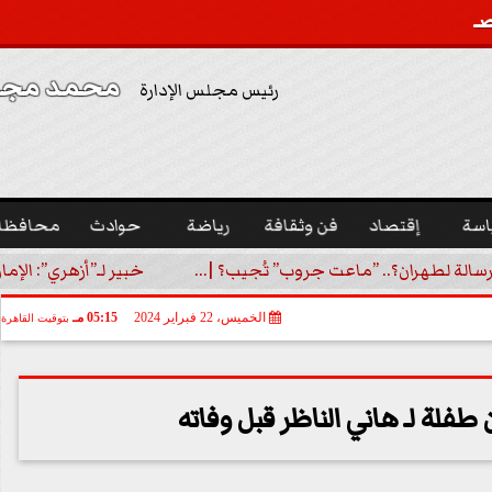
محمد مجدي
رئيس مجلس الإدارة
اسة
إقتصاد
فن وثقافة
رياضة
حوادث
محافظا
رسالة لطهران؟.. ”ماعت جروب” تُجيب؟ |...
خبير لـ”أزهري”: الإما
الخميس، 22 فبراير 2024
05:15 مـ
بتوقيت القاهرة
طفلة لـ هاني الناظر قبل وفاته