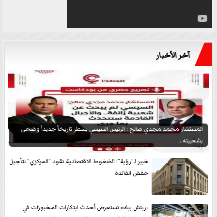
آخر الأخبار
المستشار محمد مجدي صالح : الرئيس السيسي يسطر تاريخاً جديداً وضحى
بشعبيته...
خبير لـ”رؤية”: الضغوط الاقتصادية تقود ”المركزي” لتأجيل
خفض الفائدة
«ريتش بيك» تستعرض أحدث ابتكارات المخبوزات في