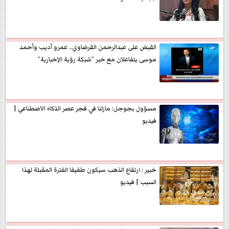
القبض على عبدالرحمن القرضاوي.. عمرو أديب وأحمد
موسى يتفاعلان مع خبر ”شبكة رؤية الإخبارية”
مسؤول بجوجل: مازلنا في فجر عصر الذكاء الاصطناعي |
فيديو
خبير : ارتفاع الذهب سيكون طفيفا الفترة المقبلة لهذا
السبب | فيديو