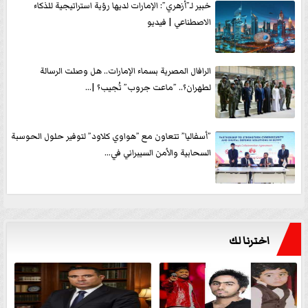
خبير لـ”أزهري”: الإمارات لديها رؤية استراتيجية للذكاء
الاصطناعي | فيديو
الرافال المصرية بسماء الإمارات.. هل وصلت الرسالة
لطهران؟.. ”ماعت جروب” تُجيب؟ |...
”أسفاليا” تتعاون مع ”هواوي كلاود” لتوفير حلول الحوسبة
السحابية والأمن السيبراني في...
اخترنا لك