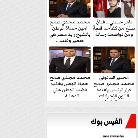
تامر حسني… فنانٌ
محمد مجدي صالح
صَنَعَ من كفاحه قصةً
امين حماة الوطن
ومن تواضعه رسالةً
بالشيخ زايد مصر هي
ضمير وقلب...
الخبير القانوني
محمد مجدي صالح
محمد مجدي صالح
حماة الوطن يغلب
قرار الرئيس بإعادة
قضايا الوطن علي
قانون الإجراءات
الدعاية ...
الجنائية للنواب...
الفيس بوك
masrwnasha