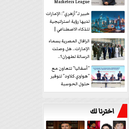
Marketers League
وتدير جلسة...
خبير لـ”أزهري”: الإمارات
لديها رؤية استراتيجية
للذكاء الاصطناعي |
فيديو
الرافال المصرية بسماء
الإمارات.. هل وصلت
الرسالة لطهران؟..
”ماعت جروب” تُجيب؟
”أسفاليا” تتعاون مع
|...
”هواوي كلاود” لتوفير
حلول الحوسبة
السحابية والأمن
السيبراني في...
اخترنا لك