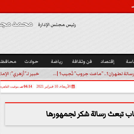
محمد مجدي
رئيس مجلس الإدارة
اسة
إقتصاد
فن وثقافة
رياضة
حوادث
محافظا
رسالة لطهران؟.. ”ماعت جروب” تُجيب؟ |...
خبير لـ”أزهري”: الإما
الأربعاء، 10 فبراير 2021
04:14 مـ
بتوقيت القاهرة
اب تبعث رسالة شكر لجمهورها