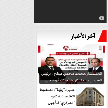
آخر الأخبار
المستشار محمد مجدي صالح : الرئيس
السيسي يسطر تاريخاً جديداً وضحى
بشعبيته...
خبير لـ”رؤية”: الضغوط
الاقتصادية تقود
”المركزي” لتأجيل