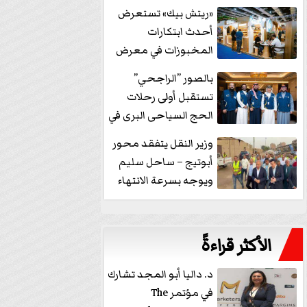
خفض الفائدة
«ريتش بيك» تستعرض
أحدث ابتكارات
المخبوزات في معرض
كافيكس2026 وتطرح 10
بالصور ”الراجحي”
منتجات...
تستقبل أولى رحلات
الحج السياحى البرى في
مكة بالهدايا...
وزير النقل يتفقد محور
أبوتيج – ساحل سليم
ويوجه بسرعة الانتهاء
من...
الأكثر قراءةً
د. داليا أبو المجد تشارك
في مؤتمر The