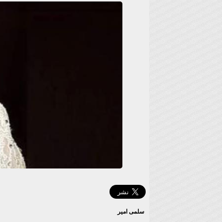
سلمى امير