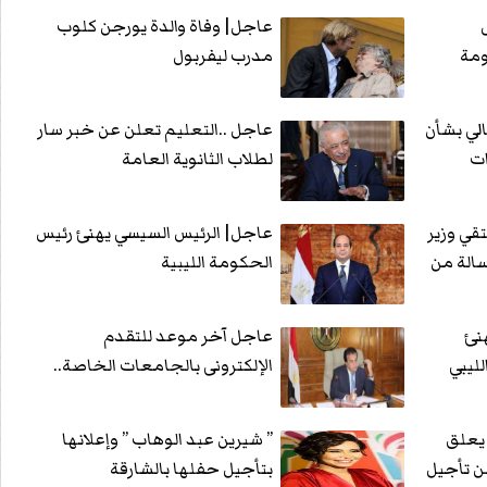
عاجل| وفاة والدة يورجن كلوب
ومة
مدرب ليفربول
الي بشأن
عاجل ..التعليم تعلن عن خبر سار
ات
لطلاب الثانوية العامة
قي وزير
عاجل| الرئيس السيسي يهنئ رئيس
سالة من
الحكومة الليبية
نئ
عاجل آخر موعد للتقدم
ليبي
الإلكترونى بالجامعات الخاصة..
 يعلق
” شيرين عبد الوهاب ” وإعلانها
ن تأجيل
بتأجيل حفلها بالشارقة