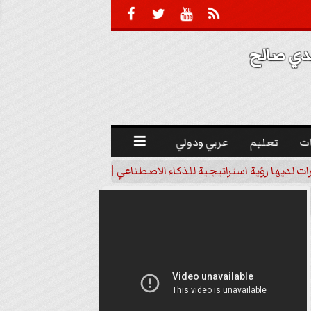





 صالح 
ت
تعليم
عربي ودولي

رات لديها رؤية استراتيجية للذكاء الاصطناعي | فيديو
خبير اقتصاد