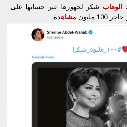
 الوهاب
شكر لجهورها عبر حسابها على
1 مليون م
شاه
دة