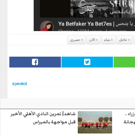
عاجل
شاه
الان
حصري
اء ..
شاهد| تمرين النادي الأهلي الأخير
هجانة
قبل مواجهة بالميراس