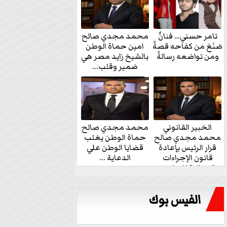
تامر حسني… فنانٌ
محمد مجدي صالح
صَنَعَ من كفاحه قصةً
امين حماة الوطن
ومن تواضعه رسالةً
بالشيخ زايد مصر هي
ضمير وقلب...
الخبير القانوني
محمد مجدي صالح
محمد مجدي صالح
حماة الوطن يغلب
قرار الرئيس بإعادة
قضايا الوطن علي
قانون الإجراءات
الدعاية ...
الجنائية للنواب...
الفيس بوك