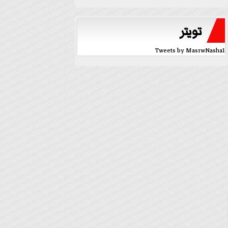
تويتر
Tweets by MasrwNasha1