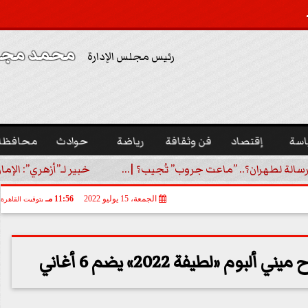
محمد مجدي
رئيس مجلس الإدارة
اسة
إقتصاد
فن وثقافة
رياضة
حوادث
محافظا
رسالة لطهران؟.. ”ماعت جروب” تُجيب؟ |...
خبير لـ”أزهري”: الإما
الجمعة، 15 يوليو 2022
11:56 مـ
بتوقيت القاهرة
وم «لطيفة 2022» يضم 6 أغاني