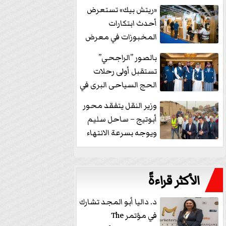
خفض الفائدة
«ريتش بيك» تستعرض
أحدث ابتكارات
المخبوزات في معرض
كافيكس2026 وتطرح 10
بالصور ”الراجحي”
منتجات...
تستقبل أولى رحلات
الحج السياحى البرى في
مكة بالهدايا...
وزير النقل يتفقد محور
أبوتيج – ساحل سليم
ويوجه بسرعة الانتهاء
من...
الأكثر قراءةً
د. داليا أبو المجد تشارك
في مؤتمر The