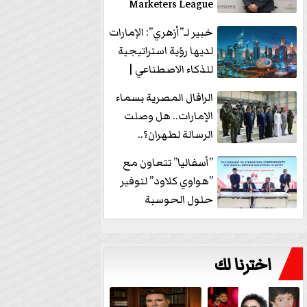
Marketers League
وتدير جلسة...
خبير لـ”أزهري”: الإمارات
لديها رؤية استراتيجية
للذكاء الاصطناعي |
فيديو
الرافال المصرية بسماء
الإمارات.. هل وصلت
الرسالة لطهران؟..
”ماعت جروب” تُجيب؟
”أسفاليا” تتعاون مع
|...
”هواوي كلاود” لتوفير
حلول الحوسبة
السحابية والأمن
السيبراني في...
اخترنا لك