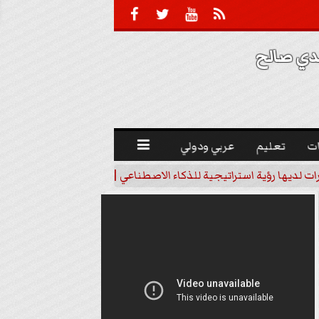





 صالح 
ت
تعليم
عربي ودولي

رات لديها رؤية استراتيجية للذكاء الاصطناعي | فيديو
خبير اقتصاد