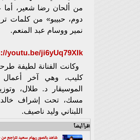
من ألحان رضا شعير، أما عن
دوم، حبيبو» من كلمات ترا
نمير ووسام عبد المنعم.
://youtu.be/ji6yUq79XIk
وكانت الفنانة لطيفة طرح
كليب، وهي آخر أعمال ا
الموسيقار د. طلال، وتوزي
مسك، ‏تحت إشراف خالد أ
اللبناني وليد ناصيف.
اقرأ أيضاً
شاهد بالصور ريهام سعيد تتراجع عن قر