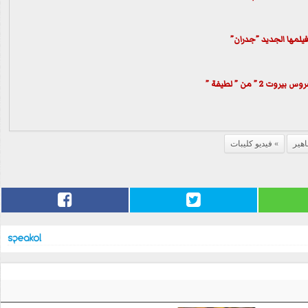
لمها الجديد ”جدران”
2 ” من ” لطيفة ”
اهير
فيديو كليبات