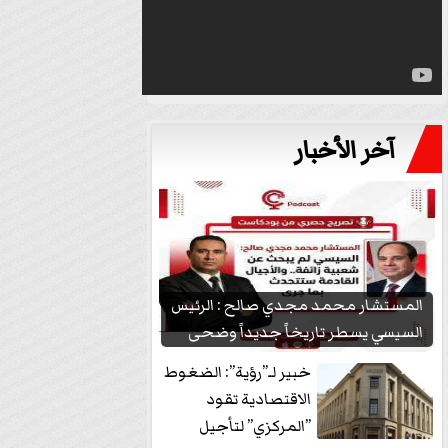
آخر الأخبار
المستشار محمد مجدي صالح : الرئيس
السيسي يسطر تاريخاً جديداً وضحى
بشعبيته...
خبير لـ”رؤية”: الضغوط
الاقتصادية تقود
”المركزي” لتأجيل