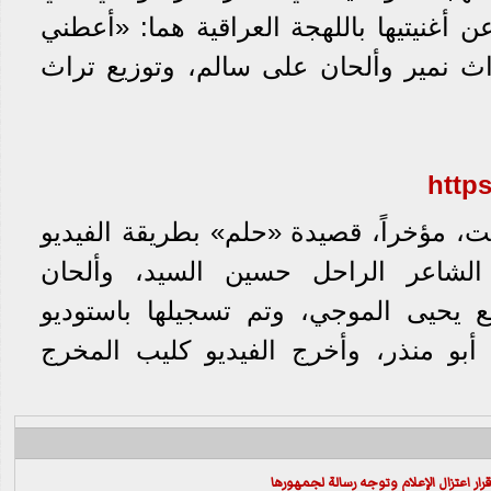
 أغنيتيها باللهجة العراقية هما: «أعطني
ث نمير وألحان على سالم، وتوزيع تراث
https
ت، مؤخراً، قصيدة «حلم» بطريقة الفيديو
لشاعر الراحل ‏حسين السيد، وألحان
ع يحيى الموجي، وتم تسجيلها باستوديو
بو منذر، وأخرج الفيديو كليب المخرج
ار اعتزال الإعلام وتوجه رسالة لجمهورها