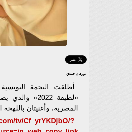
نورهان حمدي
أطلقت النجمة التونسية
المصرية، وأغنيتان باللهجة ا
.com/tv/Cf_yrYKDjbO/?
urce=ig_web_copy_link