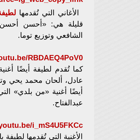
الأغاني التي تُقدمها
لطيفة
قليلة هي: «أحسن أحسن»
الشافعي وتوزيع توما.
/youtu.be/RBDAEQ4PoV0
كما تُقدم لطيفة أيضًا أغ
عادل، ألحان محمد يحي وتو
أيضًا أغنية «من بلدي» الت
عبدالفتاح.
//youtu.be/i_mS4U5FKCc
الأغنية التي تُقدمها لطيفة 