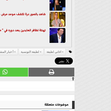
شاهد بالصور درة تكشف موعد عرض في
تهنئة لظافر العابدين بعد دوره في ” عروس بيروت 
اغاني لطيفة
لطيفة التونسية
أ خبار المش
⇧
موضوعات متعلقة