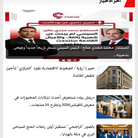
آخر الأخبار
المستشار محمد مجدي صالح : الرئيس السيسي يسطر تاريخاً جديداً وضحى
بشعبيته...
خبير لـ”رؤية”: الضغوط الاقتصادية تقود ”المركزي” لتأجيل
خفض الفائدة
«ريتش بيك» تستعرض أحدث ابتكارات المخبوزات في
معرض كافيكس2026 وتطرح 10 منتجات...
بالصور ”الراجحي” تستقبل أولى رحلات الحج السياحى
البرى في مكة بالهدايا...