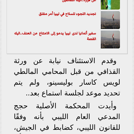
عن قراره..اليك التفاصيل
تجديد اللجوء للسلاح في ليبيا أمر مقلق
سفير ألمانيا لدى ليبيا يدعو إلى الامتناع عن العنف..اليك
القصة
وقدم الاستئناف نيابة عن ورثة
القذافي من قبل المحامي المالطي
لويس كاسار بوليسينو، ولم يتم
تحديد موعد لجلسة استماع بعد..
وأيدت المحكمة الأصلية حجج
المدعي العام الليبي بأنه وفقًا
للقانون الليبي، كضابط في الجيش،