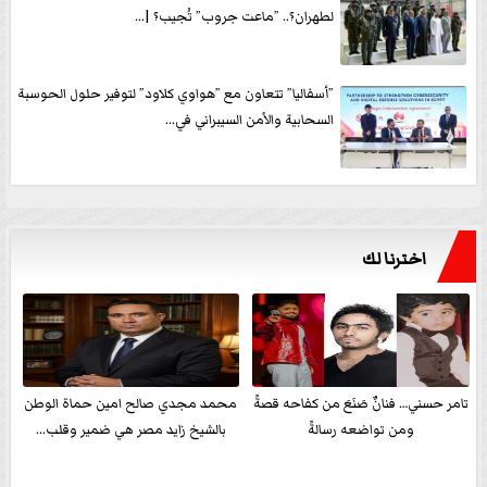
لطهران؟.. ”ماعت جروب” تُجيب؟ |...
”أسفاليا” تتعاون مع ”هواوي كلاود” لتوفير حلول الحوسبة
السحابية والأمن السيبراني في...
اخترنا لك
تامر حسني… فنانٌ صَنَعَ من كفاحه قصةً
محمد مجدي صالح امين حماة الوطن
ومن تواضعه رسالةً
بالشيخ زايد مصر هي ضمير وقلب...