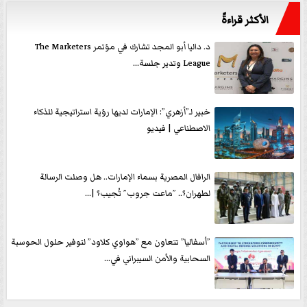
الأكثر قراءةً
د. داليا أبو المجد تشارك في مؤتمر The Marketers
League وتدير جلسة...
خبير لـ”أزهري”: الإمارات لديها رؤية استراتيجية للذكاء
الاصطناعي | فيديو
الرافال المصرية بسماء الإمارات.. هل وصلت الرسالة
لطهران؟.. ”ماعت جروب” تُجيب؟ |...
”أسفاليا” تتعاون مع ”هواوي كلاود” لتوفير حلول الحوسبة
السحابية والأمن السيبراني في...