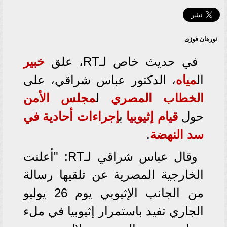
نورهان فوزى
في حديث خاص لـRT، علق
خبير
ال
مياه
، الدكتور عباس شراقي، على
الخطاب المصري
ل
مجلس
الأمن
حول
قيام
إثيوبيا
ب
إجراءات أحادية
في
سد النهضة
.
وقال عباس شراقي لـRT: "أعلنت
الخارجية المصرية عن تلقيها رسالة
من الجانب الإثيوبي يوم 26 يوليو
الجاري تفيد باستمرار إثيوبيا في ملء