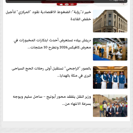
خبير لـ”رؤية”: الضغوط الاقتصادية تقود ”المركزي” لتأجيل
خفض الفائدة
«ريتش بيك» تستعرض أحدث ابتكارات المخبوزات في
معرض كافيكس2026 وتطرح 10 منتجات...
بالصور ”الراجحي” تستقبل أولى رحلات الحج السياحى
البرى في مكة بالهدايا...
وزير النقل يتفقد محور أبوتيج – ساحل سليم ويوجه
بسرعة الانتهاء من...