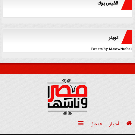
الفيس بوك
تويتر
Tweets by MasrwNasha1

أخبار
عاجل
