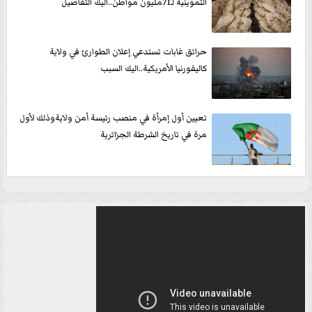
التموينية لـ71مليون مواطن..اليك التفاصيل
حرائق غابات تستدعي إعلان الطوارئ في ولاية
كاليفورنيا الأمريكية..اليك السبب
تعيين أول إمرأة في منصب رئيسة أمن ولايةوذلك لأول
مرة في تاريخ الشرطة الجزائرية