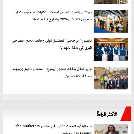
«ريتش بيك» تستعرض أحدث ابتكارات المخبوزات في
معرض كافيكس2026 وتطرح 10 منتجات...
بالصور ”الراجحي” تستقبل أولى رحلات الحج السياحى
البرى في مكة بالهدايا...
وزير النقل يتفقد محور أبوتيج – ساحل سليم ويوجه
بسرعة الانتهاء من...
الأكثر قراءةً
د. داليا أبو المجد تشارك في مؤتمر The Marketers
League وتدير جلسة...