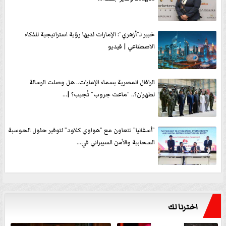
خبير لـ”أزهري”: الإمارات لديها رؤية استراتيجية للذكاء
الاصطناعي | فيديو
الرافال المصرية بسماء الإمارات.. هل وصلت الرسالة
لطهران؟.. ”ماعت جروب” تُجيب؟ |...
”أسفاليا” تتعاون مع ”هواوي كلاود” لتوفير حلول الحوسبة
السحابية والأمن السيبراني في...
اخترنا لك