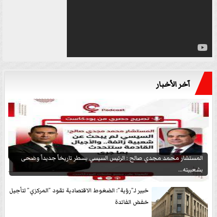
آخر الأخبار
المستشار محمد مجدي صالح : الرئيس السيسي يسطر تاريخاً جديداً وضحى
بشعبيته...
خبير لـ”رؤية”: الضغوط الاقتصادية تقود ”المركزي” لتأجيل
خفض الفائدة