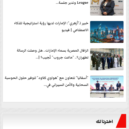
League وتدير جلسة...
خبير لـ”أزهري”: الإمارات لديها رؤية استراتيجية للذكاء
الاصطناعي | فيديو
الرافال المصرية بسماء الإمارات.. هل وصلت الرسالة
لطهران؟.. ”ماعت جروب” تُجيب؟ |...
”أسفاليا” تتعاون مع ”هواوي كلاود” لتوفير حلول الحوسبة
السحابية والأمن السيبراني في...
اخترنا لك