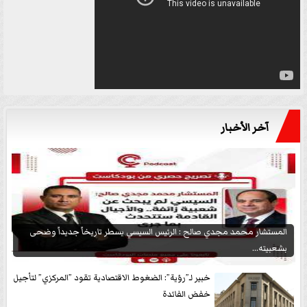
آخر الأخبار
المستشار محمد مجدي صالح : الرئيس السيسي يسطر تاريخاً جديداً وضحى
بشعبيته...
خبير لـ”رؤية”: الضغوط الاقتصادية تقود ”المركزي” لتأجيل
خفض الفائدة