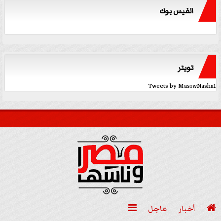
الفيس بوك
تويتر
Tweets by MasrwNasha1

أخبار
عاجل
