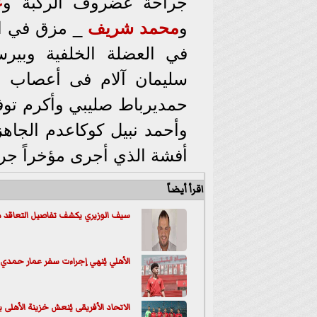
جراحة غضروف الركبة و
ع
و
محمد شريف
_ مزق في ال
في العضلة الخلفية وبيرسي
سليمان آلام فى أعصاب ا
حمديرباط صليبي وأكرم توفي
وأحمد نبيل كوكاعدم الجا
أفشة الذي أجرى مؤخراً جر
اقرأ أيضاً
سيف الوزيري يكشف تفاصيل التعاقد مع 
الأهلي يُنهي إجراءت سفر عمار حمدي إل
الاتحاد الأفريقى يُنعش خزينة الأهلى بـ900 ألف دولار .... اليك التفاصي