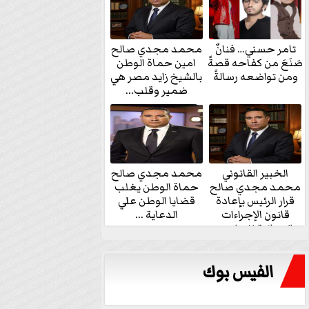
تامر حسني… فنانٌ
محمد مجدي صالح
صَنَعَ من كفاحه قصةً
امين حماة الوطن
ومن تواضعه رسالةً
بالشيخ زايد مصر هي
ضمير وقلب...
الخبير القانوني
محمد مجدي صالح
محمد مجدي صالح
حماة الوطن يغلب
قرار الرئيس بإعادة
قضايا الوطن علي
قانون الإجراءات
الدعاية ...
الجنائية للنواب...
الفيس بوك