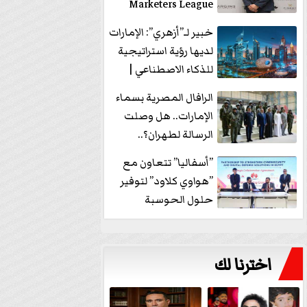
Marketers League
وتدير جلسة...
خبير لـ”أزهري”: الإمارات
لديها رؤية استراتيجية
للذكاء الاصطناعي |
فيديو
الرافال المصرية بسماء
الإمارات.. هل وصلت
الرسالة لطهران؟..
”ماعت جروب” تُجيب؟
”أسفاليا” تتعاون مع
|...
”هواوي كلاود” لتوفير
حلول الحوسبة
السحابية والأمن
السيبراني في...
اخترنا لك