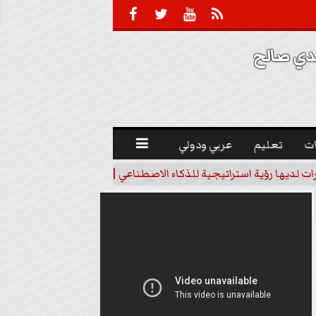





 صالح 
ت
تعليم
عربي ودولي

رات لديها رؤية استراتيجية للذكاء الاصطناعي | فيديو
خبير اقتصاد