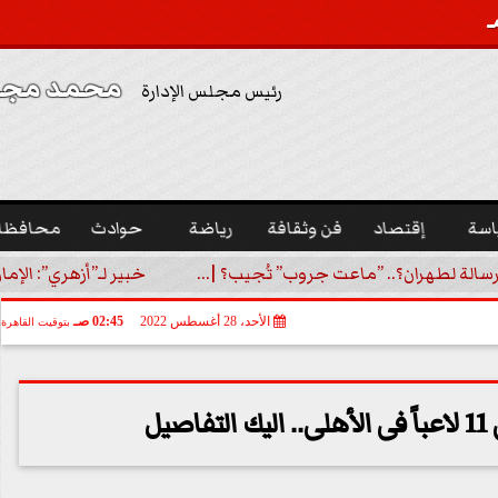
محمد مجدي
رئيس مجلس الإدارة
اسة
إقتصاد
فن وثقافة
رياضة
حوادث
محافظا
رسالة لطهران؟.. ”ماعت جروب” تُجيب؟ |...
خبير لـ”أزهري”: الإما
الأحد، 28 أغسطس 2022
02:45 صـ
بتوقيت القاهرة
يل