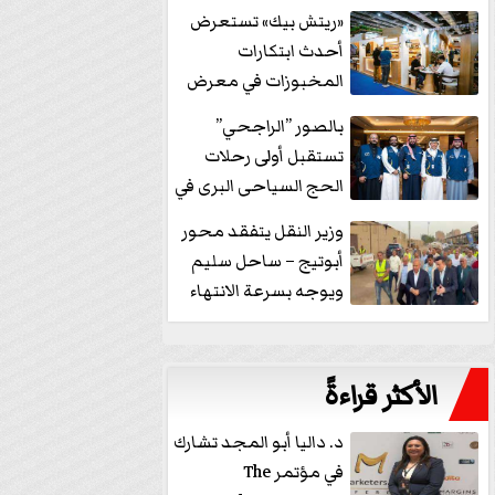
خفض الفائدة
«ريتش بيك» تستعرض
أحدث ابتكارات
المخبوزات في معرض
كافيكس2026 وتطرح 10
بالصور ”الراجحي”
منتجات...
تستقبل أولى رحلات
الحج السياحى البرى في
مكة بالهدايا...
وزير النقل يتفقد محور
أبوتيج – ساحل سليم
ويوجه بسرعة الانتهاء
من...
الأكثر قراءةً
د. داليا أبو المجد تشارك
في مؤتمر The