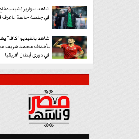
شاهد سواريز يُشيد بدفاع 
في جلسة خاصة ..اعرف قا
شاهد بالفيديو ”كاف” يش
بأهداف محمد شريف مع 
في دورى أبطال أفريقيا