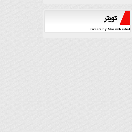
تويتر
Tweets by MasrwNasha1