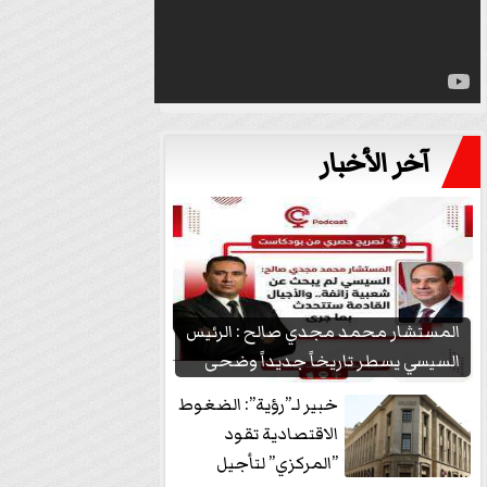
آخر الأخبار
المستشار محمد مجدي صالح : الرئيس
السيسي يسطر تاريخاً جديداً وضحى
بشعبيته...
خبير لـ”رؤية”: الضغوط
الاقتصادية تقود
”المركزي” لتأجيل