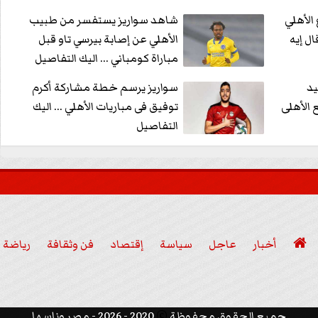
الأهلي
شاهد سواريز يستفسر من طبيب
ل إيه
الأهلي عن إصابة بيرسي تاو قبل
مباراة كومباني ... اليك التفاصيل
يد
سواريز يرسم خطة مشاركة أكرم
الأهلى
توفيق فى مباريات الأهلي ... اليك
التفاصيل

أخبار
عاجل
سياسة
إقتصاد
فن وثقافة
رياضة
عربي ودولي

جميع الحقوق محفوظة
©
2020 - 2026 - مصر وناسها