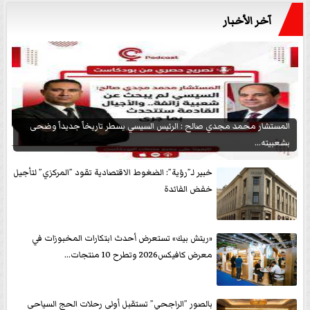
آخر الأخبار
المستشار محمد مجدي صالح : الرئيس السيسي يسطر تاريخاً جديداً وضحى
بشعبيته...
خبير لـ”رؤية”: الضغوط الاقتصادية تقود ”المركزي” لتأجيل
خفض الفائدة
«ريتش بيك» تستعرض أحدث ابتكارات المخبوزات في
معرض كافيكس2026 وتطرح 10 منتجات...
بالصور ”الراجحي” تستقبل أولى رحلات الحج السياحى