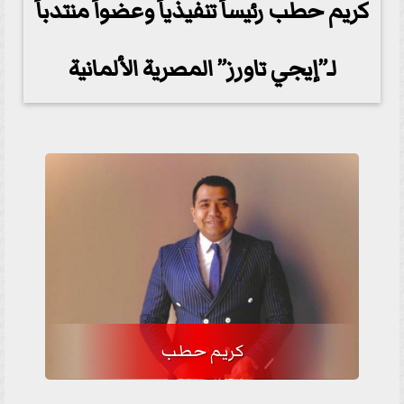
كريم حطب رئيساً تنفيذياً وعضواً منتدباً
لـ”إيجي تاورز” المصرية الألمانية
كريم حطب