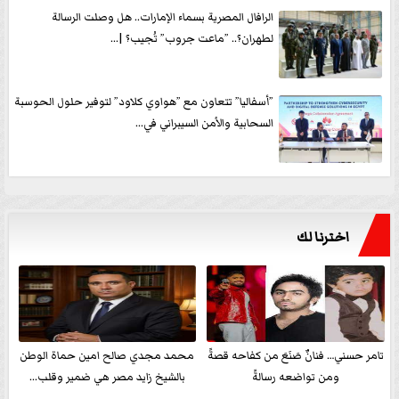
الرافال المصرية بسماء الإمارات.. هل وصلت الرسالة
لطهران؟.. ”ماعت جروب” تُجيب؟ |...
”أسفاليا” تتعاون مع ”هواوي كلاود” لتوفير حلول الحوسبة
السحابية والأمن السيبراني في...
اخترنا لك
تامر حسني… فنانٌ صَنَعَ من كفاحه قصةً
محمد مجدي صالح امين حماة الوطن
ومن تواضعه رسالةً
بالشيخ زايد مصر هي ضمير وقلب...