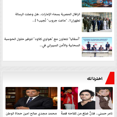
الرافال المصرية بسماء الإمارات.. هل وصلت الرسالة
لطهران؟.. ”ماعت جروب” تُجيب؟ |...
”أسفاليا” تتعاون مع ”هواوي كلاود” لتوفير حلول الحوسبة
السحابية والأمن السيبراني في...
اخترنا لك
تامر حسني… فنانٌ صَنَعَ من كفاحه قصةً
محمد مجدي صالح امين حماة الوطن