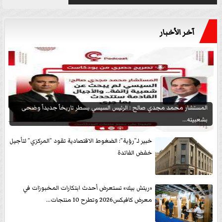
آخر الأخبار
المستشار محمد مجدي صالح : الرئيس السيسي يسطر تاريخاً جديداً وضحى
بشعبيته...
خبير لـ”رؤية”: الضغوط الاقتصادية تقود ”المركزي” لتأجيل
خفض الفائدة
«ريتش بيك» تستعرض أحدث ابتكارات المخبوزات في
معرض كافيكس2026 وتطرح 10 منتجات...