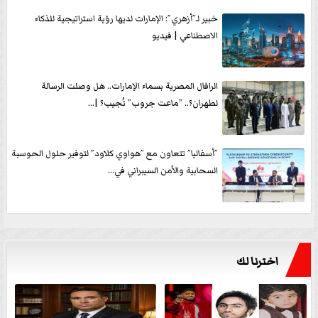
خبير لـ”أزهري”: الإمارات لديها رؤية استراتيجية للذكاء
الاصطناعي | فيديو
الرافال المصرية بسماء الإمارات.. هل وصلت الرسالة
لطهران؟.. ”ماعت جروب” تُجيب؟ |...
”أسفاليا” تتعاون مع ”هواوي كلاود” لتوفير حلول الحوسبة
السحابية والأمن السيبراني في...
اخترنا لك