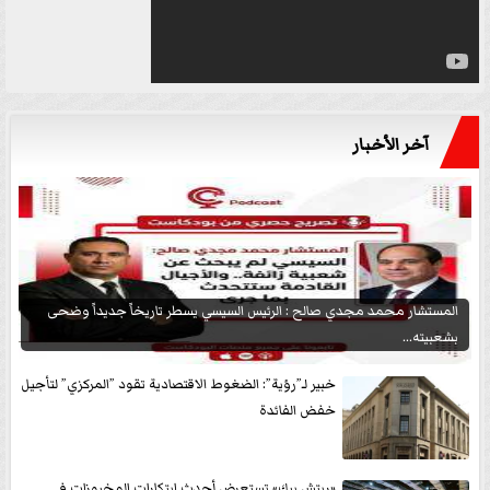
آخر الأخبار
المستشار محمد مجدي صالح : الرئيس السيسي يسطر تاريخاً جديداً وضحى
بشعبيته...
خبير لـ”رؤية”: الضغوط الاقتصادية تقود ”المركزي” لتأجيل
خفض الفائدة
«ريتش بيك» تستعرض أحدث ابتكارات المخبوزات في