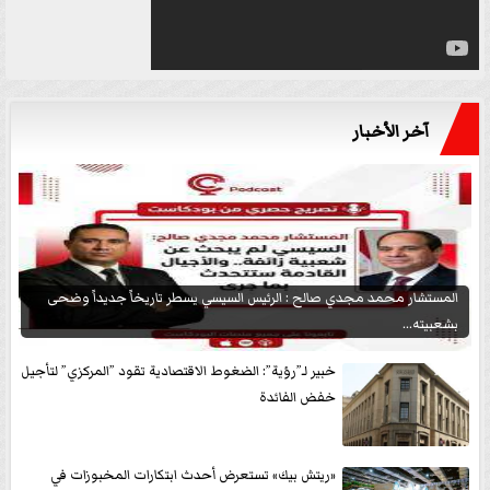
آخر الأخبار
المستشار محمد مجدي صالح : الرئيس السيسي يسطر تاريخاً جديداً وضحى
بشعبيته...
خبير لـ”رؤية”: الضغوط الاقتصادية تقود ”المركزي” لتأجيل
خفض الفائدة
«ريتش بيك» تستعرض أحدث ابتكارات المخبوزات في