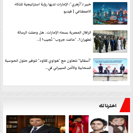
خبير لـ”أزهري”: الإمارات لديها رؤية استراتيجية للذكاء
الاصطناعي | فيديو
الرافال المصرية بسماء الإمارات.. هل وصلت الرسالة
لطهران؟.. ”ماعت جروب” تُجيب؟ |...
”أسفاليا” تتعاون مع ”هواوي كلاود” لتوفير حلول الحوسبة
السحابية والأمن السيبراني في...
اخترنا لك