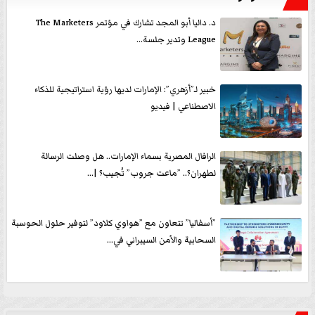
د. داليا أبو المجد تشارك في مؤتمر The Marketers
League وتدير جلسة...
خبير لـ”أزهري”: الإمارات لديها رؤية استراتيجية للذكاء
الاصطناعي | فيديو
الرافال المصرية بسماء الإمارات.. هل وصلت الرسالة
لطهران؟.. ”ماعت جروب” تُجيب؟ |...
”أسفاليا” تتعاون مع ”هواوي كلاود” لتوفير حلول الحوسبة
السحابية والأمن السيبراني في...