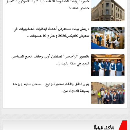
خبير لـ”رؤية”: الضغوط الاقتصادية تقود ”المركزي” لتأجيل
خفض الفائدة
«ريتش بيك» تستعرض أحدث ابتكارات المخبوزات في
معرض كافيكس2026 وتطرح 10 منتجات...
بالصور ”الراجحي” تستقبل أولى رحلات الحج السياحى
البرى في مكة بالهدايا...
وزير النقل يتفقد محور أبوتيج – ساحل سليم ويوجه
بسرعة الانتهاء من...
الأكثر قراءةً