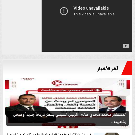
آخر الأخبار
المستشار محمد مجدي صالح : الرئيس السيسي يسطر تاريخاً جديداً وضحى
بشعبيته...
خبير لـ”رؤية”: الضغوط الاقتصادية تقود ”المركزي” لتأجيل