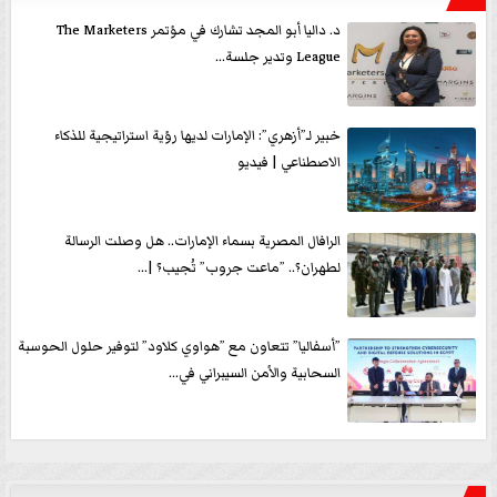
د. داليا أبو المجد تشارك في مؤتمر The Marketers
League وتدير جلسة...
خبير لـ”أزهري”: الإمارات لديها رؤية استراتيجية للذكاء
الاصطناعي | فيديو
الرافال المصرية بسماء الإمارات.. هل وصلت الرسالة
لطهران؟.. ”ماعت جروب” تُجيب؟ |...
”أسفاليا” تتعاون مع ”هواوي كلاود” لتوفير حلول الحوسبة
السحابية والأمن السيبراني في...