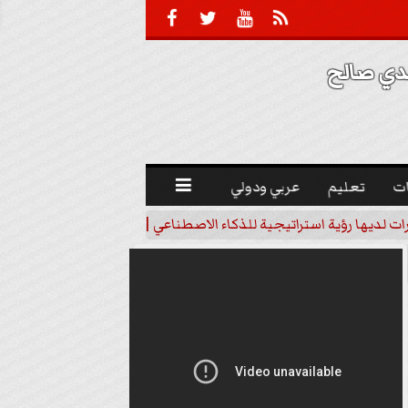





 صالح 
ت
تعليم
عربي ودولي

رات لديها رؤية استراتيجية للذكاء الاصطناعي | فيديو
خبير اقتصاد