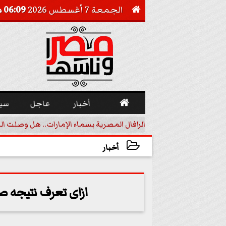
الجمعة 7 أغسطس 2026
06:09 مـ


أخبار
عاجل
سي
أجيل خفض الفائدة
الرافال المصرية بسماء الإمارات.. هل وصلت ال
أخبار
2022-12-28 17:58:33
ازاى تعرف نتيجه صلا