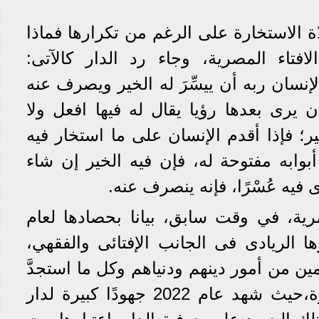
ة
الاستخارة على الرغم من تكرارها فماذا
فتاء المصرية، وجاء رد الدار كالآتى:
لإنسان ربه أن ييسِّرَ له الخير ويصرف عنه
 يرى بعدها رؤيا يقال له فيها افعل ولا
ر؛ فإذا أقدم الإنسان على ما استخار فيه
د أبوابه مفتوحة له، فإن فيه الخير إن شاء
 فيه عُسْرًا، فإنه ينصرف عنه.
رية، في وقت سابق، بيانا بحصادها لعام
ا الريادى فى الجانب الإفتائى والفقهي،
ين من أمور دينهم ودنياهم وكل ما استجدَّ
على ساحة الحياة المعاصرة،حيث شهد عام 2022 جهودًا كبيرة لدار