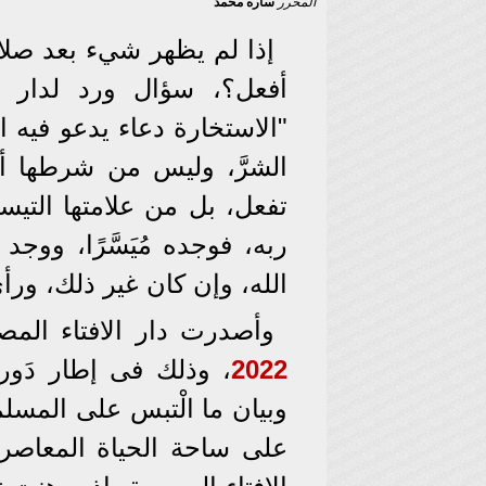
المحرر
ساره محمد
إذا لم يظهر شيء بعد صلا
أفعل؟، سؤال ورد لدار الا
"الاستخارة دعاء يدعو فيه ا
الشرَّ، وليس من شرطها أن
تفعل، بل من علامتها التيسي
ربه، فوجده مُيَسَّرًا، ووج
الله، وإن كان غير ذلك، ورأى
وأصدرت دار الافتاء المص
2022
، وذلك فى إطار دَوره
وبيان ما الْتبس على المسلم