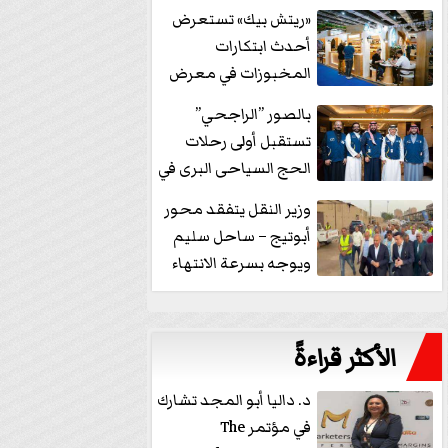
خفض الفائدة
«ريتش بيك» تستعرض
أحدث ابتكارات
المخبوزات في معرض
كافيكس2026 وتطرح 10
بالصور ”الراجحي”
منتجات...
تستقبل أولى رحلات
الحج السياحى البرى في
مكة بالهدايا...
وزير النقل يتفقد محور
أبوتيج – ساحل سليم
ويوجه بسرعة الانتهاء
من...
الأكثر قراءةً
د. داليا أبو المجد تشارك
في مؤتمر The