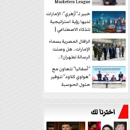
Marketers League
وتدير جلسة...
خبير لـ”أزهري”: الإمارات
لديها رؤية استراتيجية
للذكاء الاصطناعي |
فيديو
الرافال المصرية بسماء
الإمارات.. هل وصلت
الرسالة لطهران؟..
”ماعت جروب” تُجيب؟
”أسفاليا” تتعاون مع
|...
”هواوي كلاود” لتوفير
حلول الحوسبة
السحابية والأمن
السيبراني في...
اخترنا لك