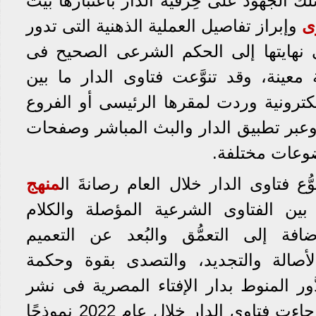
لك الجهود على حِرفية الدار باعتبارها بيت
ى
وإبراز تفاصيل العملية الذهنية التى تدور
نهايتها إلى الحكم الشرعى الصحيح فى
ينة، وقد تنوَّعت فتاوى الدار ما بين
كترونية وردت لمقرها الرئيسى أو الفروع
وعبر تطبيق الدار والبث المباشر وصفحات
وعات مختلفة.
وُّع فتاوى الدار خلال العام رصانةَ ال
منهج
ين الفتاوى الشرعية المؤصلة والكلام
فة إلى التعمُّق والبُعد عن التعميم
أصالة والتجديد، والتصدى بقوة وحكمة
لدَّور المنوط بدار الإفتاء المصرية فى نشر
الإسلام الوسطى المعتدل، جاءت فتاوى الدار خلال عام 2022 نموذجًا