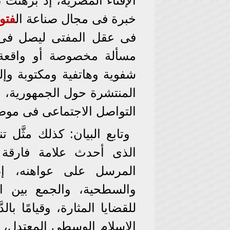
الإفتاء المصرية، إذ برهنت ت
خبرة فى مجال صناعة ال
فتو
فى عقل المفتى ليصل فى 
مسألة مخصوصة أو واقعة مع
شفوية وهاتفية ومكتوبة وإل
المنتشرة حول الجمهورية، 
التواصل الاجتماعى فى موض
وتابع البيان: كذلك مثَّل تن
الذى أحدث علامة فارقة ب
المرسل على عواهنه، إضا
والسطحية، والجمع بين ال
للقضايا المثارة، وقيامًا با