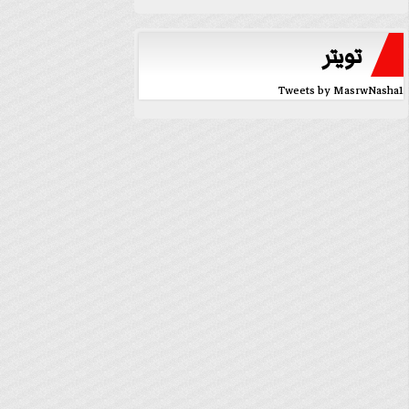
تويتر
Tweets by MasrwNasha1