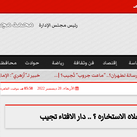
محمد مجدي
رئيس مجلس الإدارة
اسة
إقتصاد
فن وثقافة
رياضة
حوادث
محافظا
رسالة لطهران؟.. ”ماعت جروب” تُجيب؟ |...
خبير لـ”أزهري”: الإما
الأربعاء، 28 ديسمبر 2022
05:58 مـ
بتوقيت القاهرة
ه الاستخاره ؟ .. دار الافتاء تجيب