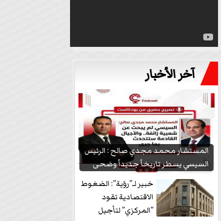
آخر الأخبار
المستشار محمد مجدي صالح : الرئيس
السيسي يسطر تاريخاً جديداً وضحى
بشعبيته...
خبير لـ”رؤية”: الضغوط
الاقتصادية تقود
”المركزي” لتأجيل