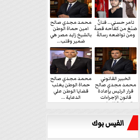
تامر حسني… فنانٌ
محمد مجدي صالح
صَنَعَ من كفاحه قصةً
امين حماة الوطن
ومن تواضعه رسالةً
بالشيخ زايد مصر هي
ضمير وقلب...
الخبير القانوني
محمد مجدي صالح
محمد مجدي صالح
حماة الوطن يغلب
قرار الرئيس بإعادة
قضايا الوطن علي
قانون الإجراءات
الدعاية ...
الجنائية للنواب...
الفيس بوك