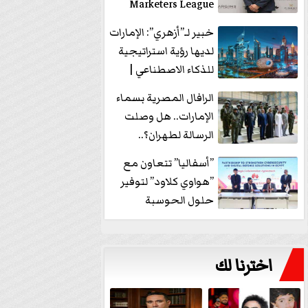
Marketers League
وتدير جلسة...
خبير لـ”أزهري”: الإمارات
لديها رؤية استراتيجية
للذكاء الاصطناعي |
فيديو
الرافال المصرية بسماء
الإمارات.. هل وصلت
الرسالة لطهران؟..
”ماعت جروب” تُجيب؟
”أسفاليا” تتعاون مع
|...
”هواوي كلاود” لتوفير
حلول الحوسبة
السحابية والأمن
السيبراني في...
اخترنا لك