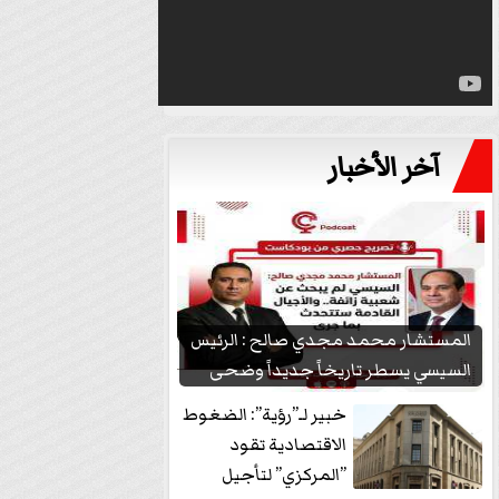
آخر الأخبار
المستشار محمد مجدي صالح : الرئيس
السيسي يسطر تاريخاً جديداً وضحى
بشعبيته...
خبير لـ”رؤية”: الضغوط
الاقتصادية تقود
”المركزي” لتأجيل