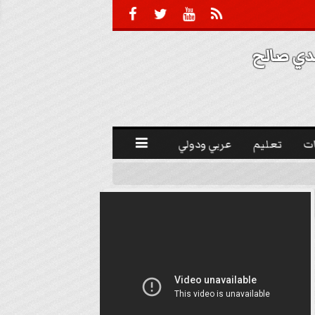





 صالح 
ت
تعليم
عربي ودولي
