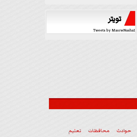
تويتر
Tweets by MasrwNasha1
حوادث
محافظات
تعليم