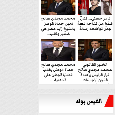
تامر حسني… فنانٌ
محمد مجدي صالح
صَنَعَ من كفاحه قصةً
امين حماة الوطن
ومن تواضعه رسالةً
بالشيخ زايد مصر هي
ضمير وقلب...
الخبير القانوني
محمد مجدي صالح
محمد مجدي صالح
حماة الوطن يغلب
قرار الرئيس بإعادة
قضايا الوطن علي
قانون الإجراءات
الدعاية ...
الجنائية للنواب...
الفيس بوك