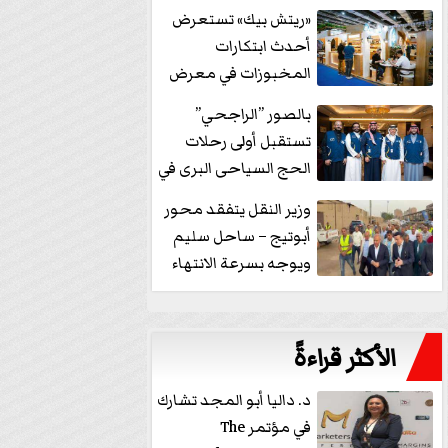
خفض الفائدة
«ريتش بيك» تستعرض
أحدث ابتكارات
المخبوزات في معرض
كافيكس2026 وتطرح 10
بالصور ”الراجحي”
منتجات...
تستقبل أولى رحلات
الحج السياحى البرى في
مكة بالهدايا...
وزير النقل يتفقد محور
أبوتيج – ساحل سليم
ويوجه بسرعة الانتهاء
من...
الأكثر قراءةً
د. داليا أبو المجد تشارك
في مؤتمر The