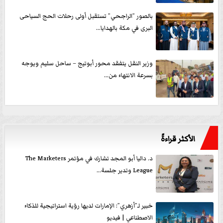
بالصور ”الراجحي” تستقبل أولى رحلات الحج السياحى
البرى في مكة بالهدايا...
وزير النقل يتفقد محور أبوتيج – ساحل سليم ويوجه
بسرعة الانتهاء من...
الأكثر قراءةً
د. داليا أبو المجد تشارك في مؤتمر The Marketers
League وتدير جلسة...
خبير لـ”أزهري”: الإمارات لديها رؤية استراتيجية للذكاء
الاصطناعي | فيديو