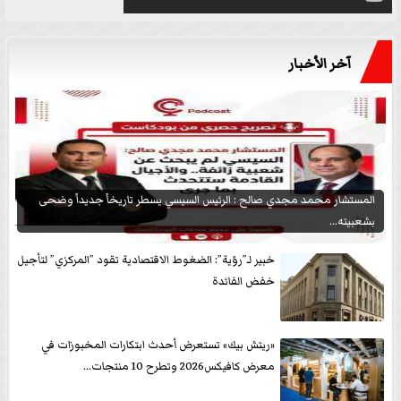
آخر الأخبار
المستشار محمد مجدي صالح : الرئيس السيسي يسطر تاريخاً جديداً وضحى
بشعبيته...
خبير لـ”رؤية”: الضغوط الاقتصادية تقود ”المركزي” لتأجيل
خفض الفائدة
«ريتش بيك» تستعرض أحدث ابتكارات المخبوزات في
معرض كافيكس2026 وتطرح 10 منتجات...