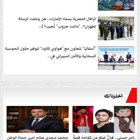
الرافال المصرية بسماء الإمارات.. هل وصلت الرسالة
لطهران؟.. ”ماعت جروب” تُجيب؟ |...
”أسفاليا” تتعاون مع ”هواوي كلاود” لتوفير حلول الحوسبة
السحابية والأمن السيبراني في...
اخترنا لك
تامر حسني… فنانٌ صَنَعَ من كفاحه قصةً
محمد مجدي صالح امين حماة الوطن