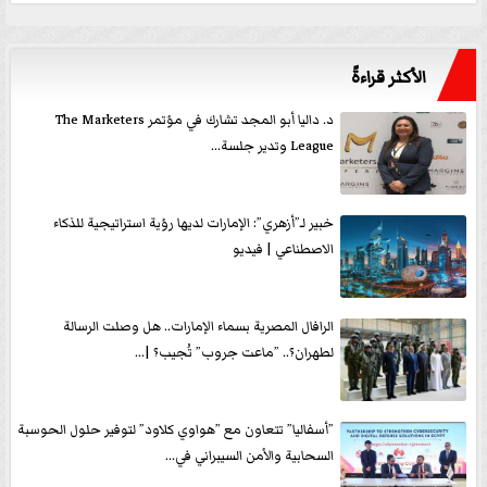
الأكثر قراءةً
د. داليا أبو المجد تشارك في مؤتمر The Marketers
League وتدير جلسة...
خبير لـ”أزهري”: الإمارات لديها رؤية استراتيجية للذكاء
الاصطناعي | فيديو
الرافال المصرية بسماء الإمارات.. هل وصلت الرسالة
لطهران؟.. ”ماعت جروب” تُجيب؟ |...
”أسفاليا” تتعاون مع ”هواوي كلاود” لتوفير حلول الحوسبة
السحابية والأمن السيبراني في...