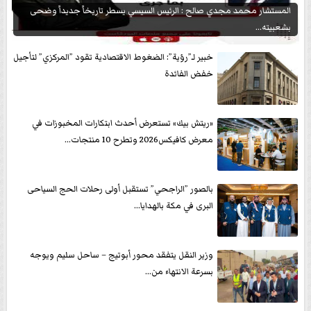
المستشار محمد مجدي صالح : الرئيس السيسي يسطر تاريخاً جديداً وضحى
بشعبيته...
خبير لـ”رؤية”: الضغوط الاقتصادية تقود ”المركزي” لتأجيل
خفض الفائدة
«ريتش بيك» تستعرض أحدث ابتكارات المخبوزات في
معرض كافيكس2026 وتطرح 10 منتجات...
بالصور ”الراجحي” تستقبل أولى رحلات الحج السياحى
البرى في مكة بالهدايا...
وزير النقل يتفقد محور أبوتيج – ساحل سليم ويوجه
بسرعة الانتهاء من...