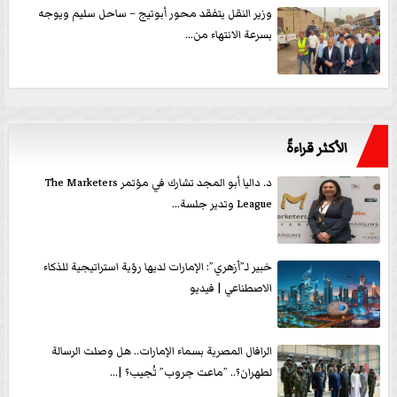
وزير النقل يتفقد محور أبوتيج – ساحل سليم ويوجه
بسرعة الانتهاء من...
الأكثر قراءةً
د. داليا أبو المجد تشارك في مؤتمر The Marketers
League وتدير جلسة...
خبير لـ”أزهري”: الإمارات لديها رؤية استراتيجية للذكاء
الاصطناعي | فيديو
الرافال المصرية بسماء الإمارات.. هل وصلت الرسالة
لطهران؟.. ”ماعت جروب” تُجيب؟ |...