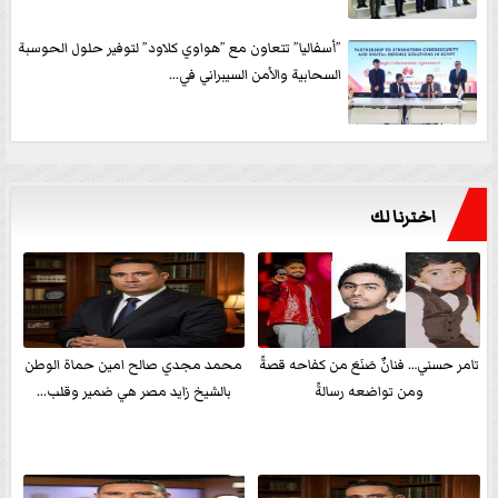
”أسفاليا” تتعاون مع ”هواوي كلاود” لتوفير حلول الحوسبة
السحابية والأمن السيبراني في...
اخترنا لك
تامر حسني… فنانٌ صَنَعَ من كفاحه قصةً
محمد مجدي صالح امين حماة الوطن
ومن تواضعه رسالةً
بالشيخ زايد مصر هي ضمير وقلب...