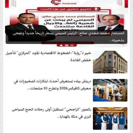
المستشار محمد مجدي صالح : الرئيس السيسي يسطر تاريخاً جديداً وضحى
بشعبيته...
خبير لـ”رؤية”: الضغوط الاقتصادية تقود ”المركزي” لتأجيل
خفض الفائدة
«ريتش بيك» تستعرض أحدث ابتكارات المخبوزات في
معرض كافيكس2026 وتطرح 10 منتجات...
بالصور ”الراجحي” تستقبل أولى رحلات الحج السياحى
البرى في مكة بالهدايا...