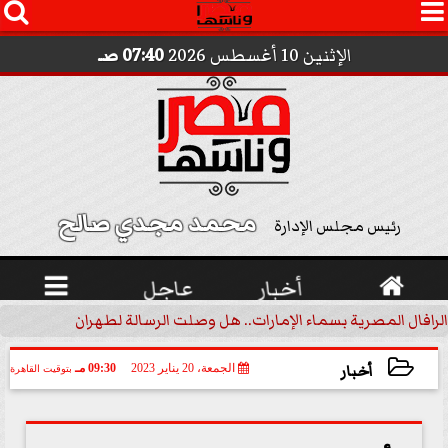




الإثنين 10 أغسطس 2026
07:40 صـ
محمد مجدي صالح 
رئيس مجلس الإدارة

أخبار
عاجل

الرافال المصرية بسماء الإمارات.. هل وصلت الرسالة لطهران؟.. ”ماعت ج
أخبار
الجمعة، 20 يناير 2023
09:30 مـ
بتوقيت القاهرة
2023-01-20 21:30:22