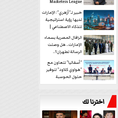
Marketers League
وتدير جلسة...
خبير لـ”أزهري”: الإمارات
لديها رؤية استراتيجية
للذكاء الاصطناعي |
فيديو
الرافال المصرية بسماء
الإمارات.. هل وصلت
الرسالة لطهران؟..
”ماعت جروب” تُجيب؟
”أسفاليا” تتعاون مع
|...
”هواوي كلاود” لتوفير
حلول الحوسبة
السحابية والأمن
السيبراني في...
اخترنا لك