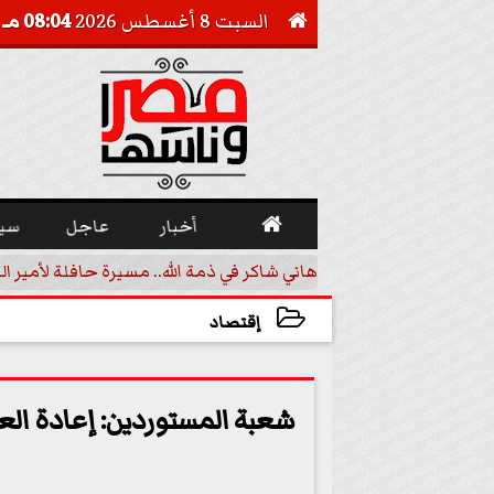
السبت 8 أغسطس 2026
08:04 مـ


أخبار
عاجل
سي
 تقليدية في مالي
هاني شاكر في ذمة الله.. مسيرة حافلة لأمير ال
إقتصاد
2023-03-02 17:58:58
شعبة المستوردين: إعادة ال