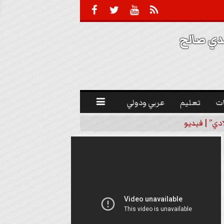





 صالح 
ت
تعليم
عربي ودولي

دي” | فيديو