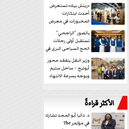
خفض الفائدة
«ريتش بيك» تستعرض
أحدث ابتكارات
المخبوزات في معرض
كافيكس2026 وتطرح 10
بالصور ”الراجحي”
منتجات...
تستقبل أولى رحلات
الحج السياحى البرى في
مكة بالهدايا...
وزير النقل يتفقد محور
أبوتيج – ساحل سليم
ويوجه بسرعة الانتهاء
من...
الأكثر قراءةً
د. داليا أبو المجد تشارك
في مؤتمر The