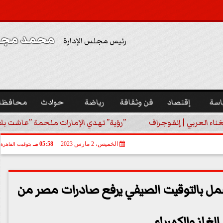
محمد مجدي
رئيس مجلس الإدارة
اسة
إقتصاد
فن وثقافة
رياضة
حوادث
محافظا
غناء العربي | إنفوجراف
”رؤية” تهدي الإمارات ملحمة ”عاشت بلا
الخميس، 2 مارس 2023
05:58 مـ
بتوقيت القاهرة
عمل بالتوقيت الصيفي يرفع صادرات مصر من
الغاز والكهرباء