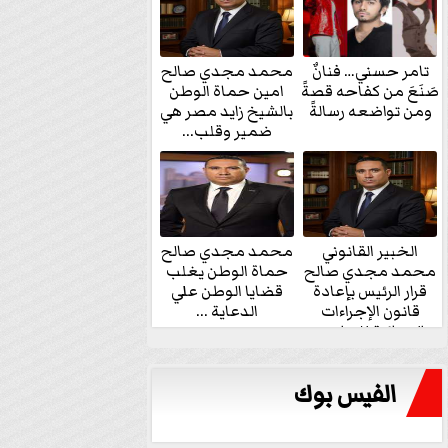
تامر حسني… فنانٌ
محمد مجدي صالح
صَنَعَ من كفاحه قصةً
امين حماة الوطن
ومن تواضعه رسالةً
بالشيخ زايد مصر هي
ضمير وقلب...
الخبير القانوني
محمد مجدي صالح
محمد مجدي صالح
حماة الوطن يغلب
قرار الرئيس بإعادة
قضايا الوطن علي
قانون الإجراءات
الدعاية ...
الجنائية للنواب...
الفيس بوك