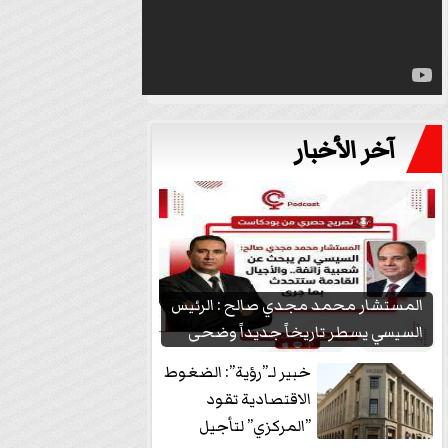
آخر الأخبار
المستشار محمد مجدي صالح : الرئيس
السيسي يسطر تاريخاً جديداً وضحى
بشعبيته...
خبير لـ”رؤية”: الضغوط
الاقتصادية تقود
”المركزي” لتأجيل