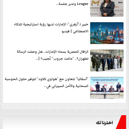
League وتدير جلسة...
خبير لـ”أزهري”: الإمارات لديها رؤية استراتيجية للذكاء
الاصطناعي | فيديو
الرافال المصرية بسماء الإمارات.. هل وصلت الرسالة
لطهران؟.. ”ماعت جروب” تُجيب؟ |...
”أسفاليا” تتعاون مع ”هواوي كلاود” لتوفير حلول الحوسبة
السحابية والأمن السيبراني في...
اخترنا لك