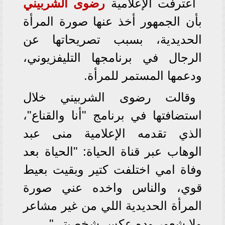
اعترفت الإعلامية
رضوى الشربيني
بأن الجمهور أخذ عنها صورة المرأة
الحديدية، بسبب تصريحاتها عن
الرجال في برنامجها التليفزيوني،
ودعمها المستمر للمرأة.
وقالت رضوى الشربيني خلال
استضافتها في برنامج "أنا والقناع"،
الذي تقدمه الإعلامية منى عبد
الوهاب عبر قناة الحياة: "الحياة بعد
وفاة امي اختلفت كتير وبقيت بعيط
قوي، والناس واخده عني صورة
المرأة الحديدية اللي من غير مشاعر
ولا شعور وده عكس شخصيتي".