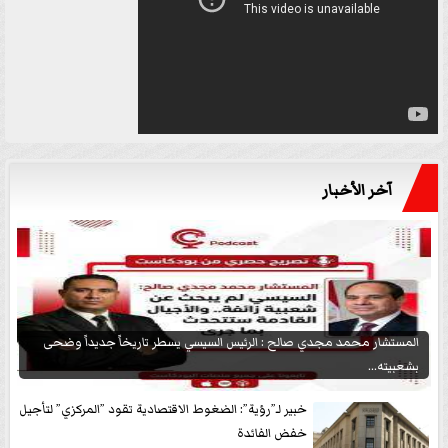
آخر الأخبار
المستشار محمد مجدي صالح : الرئيس السيسي يسطر تاريخاً جديداً وضحى
بشعبيته...
خبير لـ”رؤية”: الضغوط الاقتصادية تقود ”المركزي” لتأجيل
خفض الفائدة