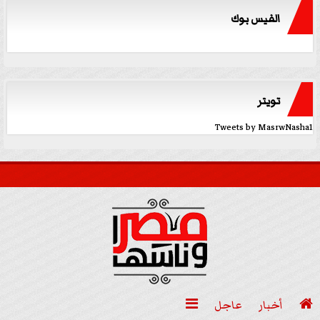
الفيس بوك
تويتر
Tweets by MasrwNasha1

أخبار
عاجل
