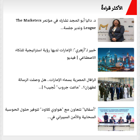
الأكثر قراءةً
د. داليا أبو المجد تشارك في مؤتمر The Marketers
League وتدير جلسة...
خبير لـ”أزهري”: الإمارات لديها رؤية استراتيجية للذكاء
الاصطناعي | فيديو
الرافال المصرية بسماء الإمارات.. هل وصلت الرسالة
لطهران؟.. ”ماعت جروب” تُجيب؟ |...
”أسفاليا” تتعاون مع ”هواوي كلاود” لتوفير حلول الحوسبة
السحابية والأمن السيبراني في...