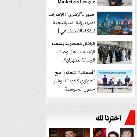
Marketers League
وتدير جلسة...
خبير لـ”أزهري”: الإمارات
لديها رؤية استراتيجية
للذكاء الاصطناعي |
فيديو
الرافال المصرية بسماء
الإمارات.. هل وصلت
الرسالة لطهران؟..
”ماعت جروب” تُجيب؟
”أسفاليا” تتعاون مع
|...
”هواوي كلاود” لتوفير
حلول الحوسبة
السحابية والأمن
السيبراني في...
اخترنا لك