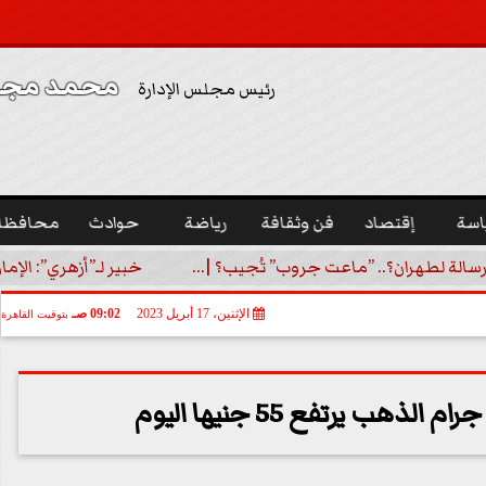
محمد مجدي
رئيس مجلس الإدارة
اسة
إقتصاد
فن وثقافة
رياضة
حوادث
محافظا
رسالة لطهران؟.. ”ماعت جروب” تُجيب؟ |...
خبير لـ”أزهري”: الإما
الإثنين، 17 أبريل 2023
09:02 صـ
بتوقيت القاهرة
لذهب يرتفع 55 جنيها اليوم