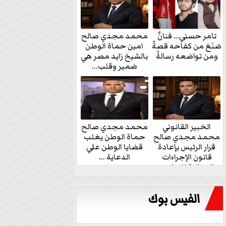
تامر حسني… فنانٌ
محمد مجدي صالح
صَنَعَ من كفاحه قصةً
امين حماة الوطن
ومن تواضعه رسالةً
بالشيخ زايد مصر هي
ضمير وقلب...
الخبير القانوني
محمد مجدي صالح
محمد مجدي صالح
حماة الوطن يغلب
قرار الرئيس بإعادة
قضايا الوطن علي
قانون الإجراءات
الدعاية ...
الجنائية للنواب...
الفيس بوك