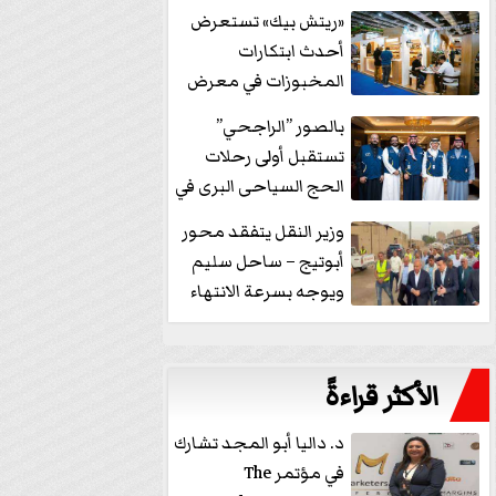
خفض الفائدة
«ريتش بيك» تستعرض
أحدث ابتكارات
المخبوزات في معرض
كافيكس2026 وتطرح 10
بالصور ”الراجحي”
منتجات...
تستقبل أولى رحلات
الحج السياحى البرى في
مكة بالهدايا...
وزير النقل يتفقد محور
أبوتيج – ساحل سليم
ويوجه بسرعة الانتهاء
من...
الأكثر قراءةً
د. داليا أبو المجد تشارك
في مؤتمر The