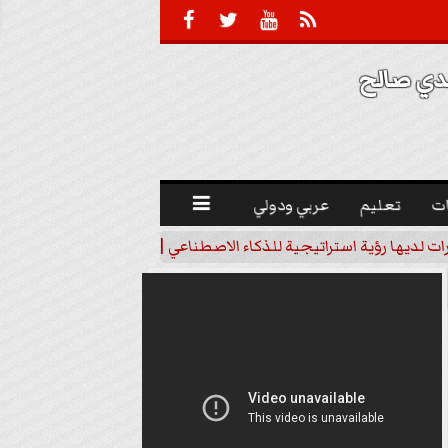





 صالح 
ت
تعليم
عربي ودولي

رات لديها رؤية استراتيجية للذكاء الاصطناعي | فيديو
خبير اقتصاد