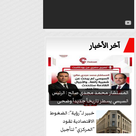
آخر الأخبار
المستشار محمد مجدي صالح : الرئيس
السيسي يسطر تاريخاً جديداً وضحى
بشعبيته...
خبير لـ”رؤية”: الضغوط
الاقتصادية تقود
”المركزي” لتأجيل