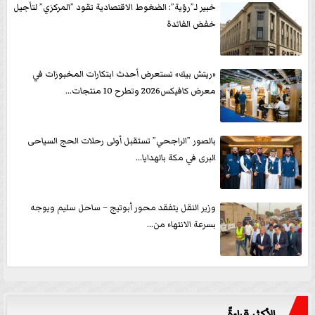
خبير لـ”رؤية”: الضغوط الاقتصادية تقود ”المركزي” لتأجيل
خفض الفائدة
«ريتش بيك» تستعرض أحدث ابتكارات المخبوزات في
معرض كافيكس2026 وتطرح 10 منتجات...
بالصور ”الراجحي” تستقبل أولى رحلات الحج السياحى
البرى في مكة بالهدايا...
وزير النقل يتفقد محور أبوتيج – ساحل سليم ويوجه
بسرعة الانتهاء من...
الأكثر قراءةً