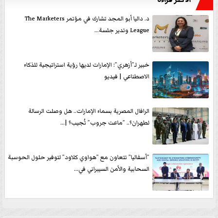
د. داليا أبو المجد تشارك في مؤتمر The Marketers
League وتدير جلسة...
خبير لـ”أزهري”: الإمارات لديها رؤية استراتيجية للذكاء
الاصطناعي | فيديو
الرافال المصرية بسماء الإمارات.. هل وصلت الرسالة
لطهران؟.. ”ماعت جروب” تُجيب؟ |...
”أسفاليا” تتعاون مع ”هواوي كلاود” لتوفير حلول الحوسبة
السحابية والأمن السيبراني في...