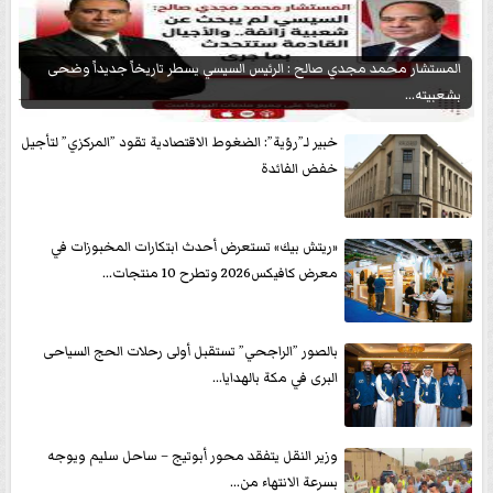
المستشار محمد مجدي صالح : الرئيس السيسي يسطر تاريخاً جديداً وضحى
بشعبيته...
خبير لـ”رؤية”: الضغوط الاقتصادية تقود ”المركزي” لتأجيل
خفض الفائدة
«ريتش بيك» تستعرض أحدث ابتكارات المخبوزات في
معرض كافيكس2026 وتطرح 10 منتجات...
بالصور ”الراجحي” تستقبل أولى رحلات الحج السياحى
البرى في مكة بالهدايا...
وزير النقل يتفقد محور أبوتيج – ساحل سليم ويوجه
بسرعة الانتهاء من...