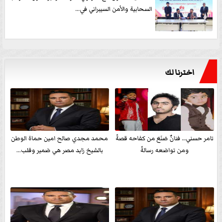
السحابية والأمن السيبراني في...
اخترنا لك
تامر حسني… فنانٌ صَنَعَ من كفاحه قصةً
محمد مجدي صالح امين حماة الوطن
ومن تواضعه رسالةً
بالشيخ زايد مصر هي ضمير وقلب...