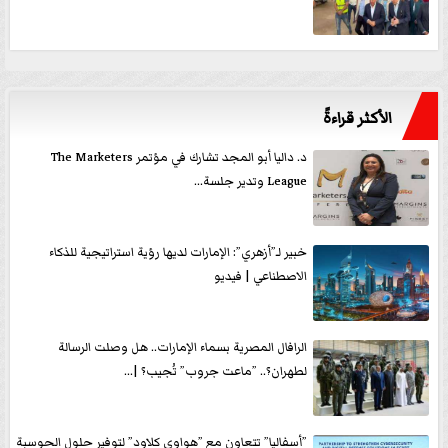
الأكثر قراءةً
د. داليا أبو المجد تشارك في مؤتمر The Marketers
League وتدير جلسة...
خبير لـ”أزهري”: الإمارات لديها رؤية استراتيجية للذكاء
الاصطناعي | فيديو
الرافال المصرية بسماء الإمارات.. هل وصلت الرسالة
لطهران؟.. ”ماعت جروب” تُجيب؟ |...
”أسفاليا” تتعاون مع ”هواوي كلاود” لتوفير حلول الحوسبة