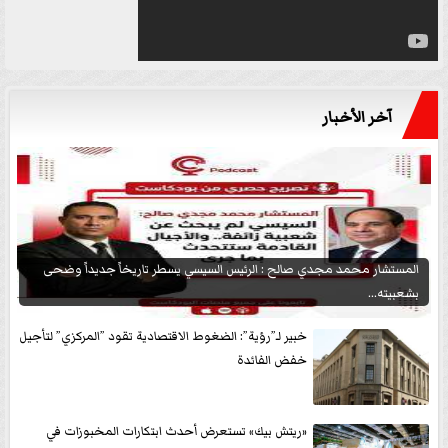
آخر الأخبار
المستشار محمد مجدي صالح : الرئيس السيسي يسطر تاريخاً جديداً وضحى
بشعبيته...
خبير لـ”رؤية”: الضغوط الاقتصادية تقود ”المركزي” لتأجيل
خفض الفائدة
«ريتش بيك» تستعرض أحدث ابتكارات المخبوزات في