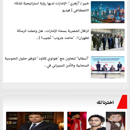
خبير لـ”أزهري”: الإمارات لديها رؤية استراتيجية للذكاء
الاصطناعي | فيديو
الرافال المصرية بسماء الإمارات.. هل وصلت الرسالة
لطهران؟.. ”ماعت جروب” تُجيب؟ |...
”أسفاليا” تتعاون مع ”هواوي كلاود” لتوفير حلول الحوسبة
السحابية والأمن السيبراني في...
اخترنا لك