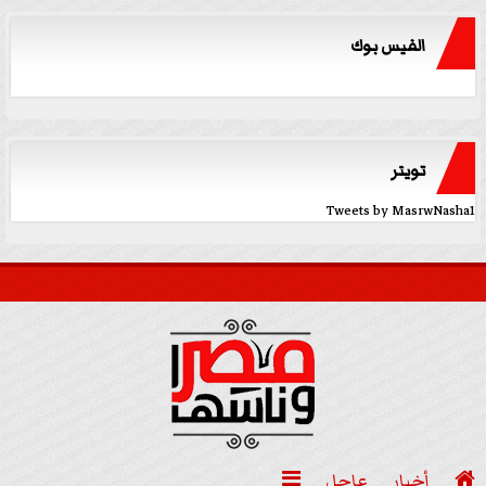
الفيس بوك
تويتر
Tweets by MasrwNasha1

أخبار
عاجل
