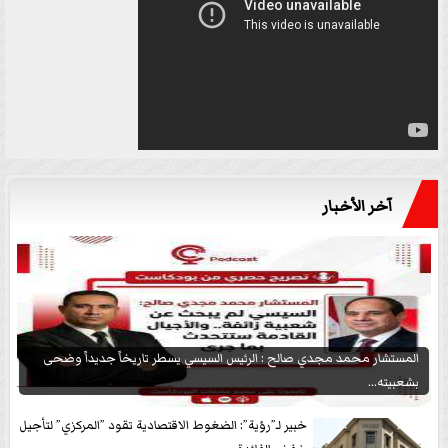
آخر الأخبار
المستشار محمد مجدي صالح : الرئيس السيسي يسطر تاريخاً جديداً وضحى
بشعبيته...
خبير لـ”رؤية”: الضغوط الاقتصادية تقود ”المركزي” لتأجيل