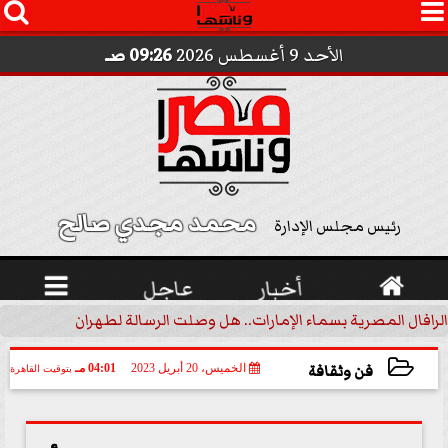




الأحد 9 أغسطس 2026
09:26 صـ
محمد مجدي صالح 
رئيس مجلس الإدارة

أخبار
عاجل

الرافال المصرية بسماء الإمارات.. هل وصلت الرسالة لطهران؟.. ”ماعت ج
فن وثقافة
الخميس، 20 أبريل 2023
04:01 مـ
بتوقيت القاهرة
2023-04-20 16:01:02