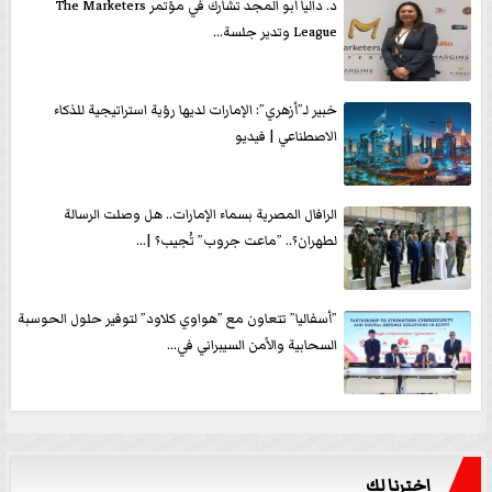
د. داليا أبو المجد تشارك في مؤتمر The Marketers
League وتدير جلسة...
خبير لـ”أزهري”: الإمارات لديها رؤية استراتيجية للذكاء
الاصطناعي | فيديو
الرافال المصرية بسماء الإمارات.. هل وصلت الرسالة
لطهران؟.. ”ماعت جروب” تُجيب؟ |...
”أسفاليا” تتعاون مع ”هواوي كلاود” لتوفير حلول الحوسبة
السحابية والأمن السيبراني في...
اخترنا لك