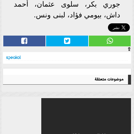
جوري بكر، سلوى عثمان، أحمد
داش، بيومي فؤاد، لبنى ونس.
⇧
موضوعات متعلقة