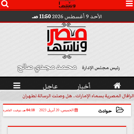




الأحد 9 أغسطس 2026
11:50 صـ
محمد مجدي صالح 
رئيس مجلس الإدارة

أخبار
عاجل

الرافال المصرية بسماء الإمارات.. هل وصلت الرسالة لطهران؟.. ”ماعت ج
حوادث
الخميس، 20 أبريل 2023
04:18 مـ
بتوقيت القاهرة
2023-04-20 16:18:50