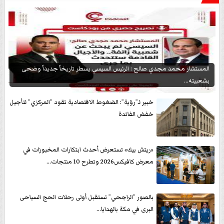
المستشار محمد مجدي صالح : الرئيس السيسي يسطر تاريخاً جديداً وضحى
بشعبيته...
خبير لـ”رؤية”: الضغوط الاقتصادية تقود ”المركزي” لتأجيل
خفض الفائدة
«ريتش بيك» تستعرض أحدث ابتكارات المخبوزات في
معرض كافيكس2026 وتطرح 10 منتجات...
بالصور ”الراجحي” تستقبل أولى رحلات الحج السياحى
البرى في مكة بالهدايا...