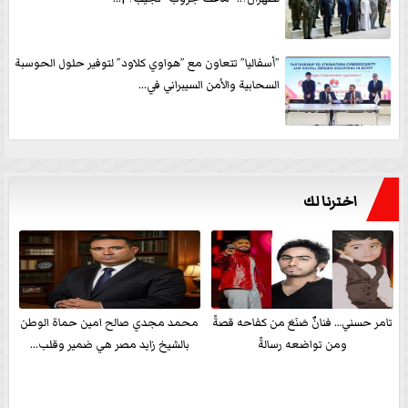
”أسفاليا” تتعاون مع ”هواوي كلاود” لتوفير حلول الحوسبة
السحابية والأمن السيبراني في...
اخترنا لك
تامر حسني… فنانٌ صَنَعَ من كفاحه قصةً
محمد مجدي صالح امين حماة الوطن
ومن تواضعه رسالةً
بالشيخ زايد مصر هي ضمير وقلب...