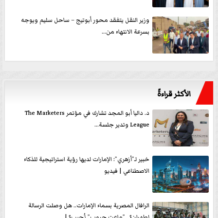
وزير النقل يتفقد محور أبوتيج – ساحل سليم ويوجه
بسرعة الانتهاء من...
الأكثر قراءةً
د. داليا أبو المجد تشارك في مؤتمر The Marketers
League وتدير جلسة...
خبير لـ”أزهري”: الإمارات لديها رؤية استراتيجية للذكاء
الاصطناعي | فيديو
الرافال المصرية بسماء الإمارات.. هل وصلت الرسالة
لطهران؟.. ”ماعت جروب” تُجيب؟ |...