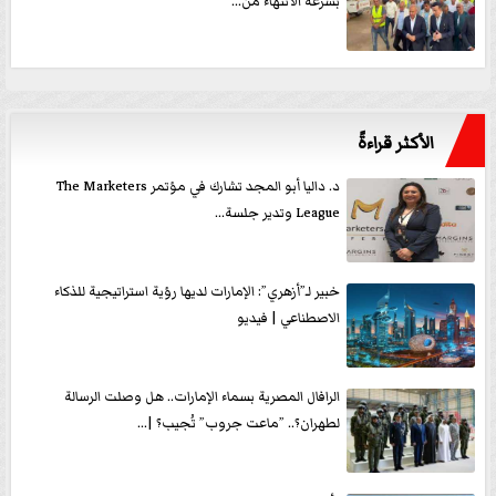
بسرعة الانتهاء من...
الأكثر قراءةً
د. داليا أبو المجد تشارك في مؤتمر The Marketers
League وتدير جلسة...
خبير لـ”أزهري”: الإمارات لديها رؤية استراتيجية للذكاء
الاصطناعي | فيديو
الرافال المصرية بسماء الإمارات.. هل وصلت الرسالة
لطهران؟.. ”ماعت جروب” تُجيب؟ |...