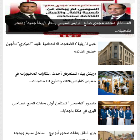
المستشار محمد مجدي صالح : الرئيس السيسي يسطر تاريخاً جديداً وضحى
بشعبيته...
خبير لـ”رؤية”: الضغوط الاقتصادية تقود ”المركزي” لتأجيل
خفض الفائدة
«ريتش بيك» تستعرض أحدث ابتكارات المخبوزات في
معرض كافيكس2026 وتطرح 10 منتجات...
بالصور ”الراجحي” تستقبل أولى رحلات الحج السياحى
البرى في مكة بالهدايا...
وزير النقل يتفقد محور أبوتيج – ساحل سليم ويوجه