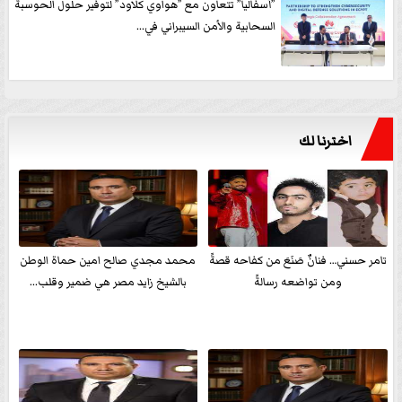
”أسفاليا” تتعاون مع ”هواوي كلاود” لتوفير حلول الحوسبة
السحابية والأمن السيبراني في...
اخترنا لك
تامر حسني… فنانٌ صَنَعَ من كفاحه قصةً
محمد مجدي صالح امين حماة الوطن
ومن تواضعه رسالةً
بالشيخ زايد مصر هي ضمير وقلب...