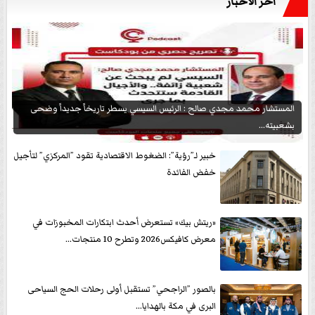
آخر الأخبار
المستشار محمد مجدي صالح : الرئيس السيسي يسطر تاريخاً جديداً وضحى
بشعبيته...
خبير لـ”رؤية”: الضغوط الاقتصادية تقود ”المركزي” لتأجيل
خفض الفائدة
«ريتش بيك» تستعرض أحدث ابتكارات المخبوزات في
معرض كافيكس2026 وتطرح 10 منتجات...
بالصور ”الراجحي” تستقبل أولى رحلات الحج السياحى
البرى في مكة بالهدايا...