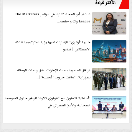
الأكثر قراءةً
د. داليا أبو المجد تشارك في مؤتمر The Marketers
League وتدير جلسة...
خبير لـ”أزهري”: الإمارات لديها رؤية استراتيجية للذكاء
الاصطناعي | فيديو
الرافال المصرية بسماء الإمارات.. هل وصلت الرسالة
لطهران؟.. ”ماعت جروب” تُجيب؟ |...
”أسفاليا” تتعاون مع ”هواوي كلاود” لتوفير حلول الحوسبة
السحابية والأمن السيبراني في...