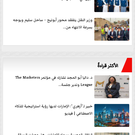
وزير النقل يتفقد محور أبوتيج – ساحل سليم ويوجه
بسرعة الانتهاء من...
الأكثر قراءةً
د. داليا أبو المجد تشارك في مؤتمر The Marketers
League وتدير جلسة...
خبير لـ”أزهري”: الإمارات لديها رؤية استراتيجية للذكاء
الاصطناعي | فيديو
الرافال المصرية بسماء الإمارات.. هل وصلت الرسالة