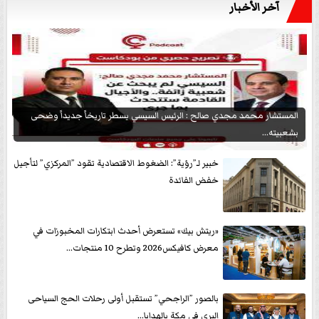
آخر الأخبار
المستشار محمد مجدي صالح : الرئيس السيسي يسطر تاريخاً جديداً وضحى
بشعبيته...
خبير لـ”رؤية”: الضغوط الاقتصادية تقود ”المركزي” لتأجيل
خفض الفائدة
«ريتش بيك» تستعرض أحدث ابتكارات المخبوزات في
معرض كافيكس2026 وتطرح 10 منتجات...
بالصور ”الراجحي” تستقبل أولى رحلات الحج السياحى
البرى في مكة بالهدايا...