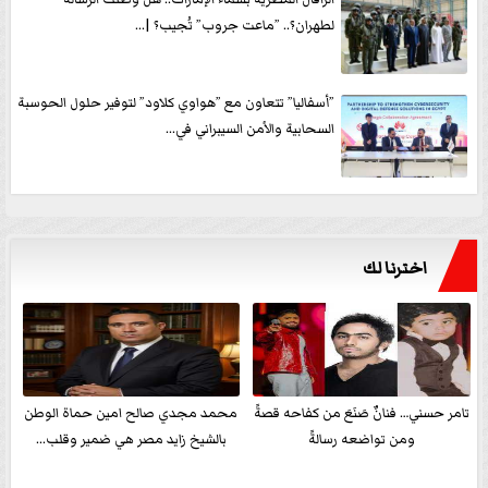
لطهران؟.. ”ماعت جروب” تُجيب؟ |...
”أسفاليا” تتعاون مع ”هواوي كلاود” لتوفير حلول الحوسبة
السحابية والأمن السيبراني في...
اخترنا لك
تامر حسني… فنانٌ صَنَعَ من كفاحه قصةً
محمد مجدي صالح امين حماة الوطن
ومن تواضعه رسالةً
بالشيخ زايد مصر هي ضمير وقلب...