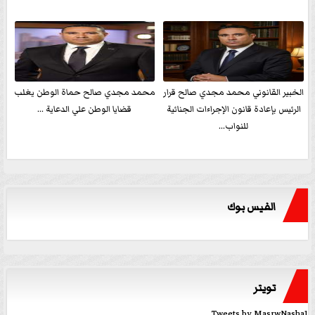
الخبير القانوني محمد مجدي صالح قرار
محمد مجدي صالح حماة الوطن يغلب
الرئيس بإعادة قانون الإجراءات الجنائية
قضايا الوطن علي الدعاية ...
للنواب...
الفيس بوك
تويتر
Tweets by MasrwNasha1