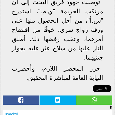
توصلت جهود فريق البحث إلى أن
مرتكب الجريمة "ي.م."، استدرج
"س.أ"، من أجل الحصول منها على
ورقة زواج سري، خوفًا من افتضاح
أمرهما، وعقب رفضها ذلك أطلق
النار عليها من سلاح عثر عليه بجوار
جثتيهما.
حرر المحضر اللازم، وأخطرت
النيابة العامة لمباشرة التحقيق.
⇧