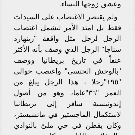
وعشق زوجها للنساء.
ولم يقتصر الاغتصاب على السيدات
فقط بل امتد الأمر ليشمل اغتصاب
الرجل لرجل مثل واقعة "رينهارد
سناجا" الرجل الذي وصف بأنه الأكثر
عنفاً في تاريخ بريطانيا ووصف
"بالوحش الجنسي" واغتصب حوالي
"١٩٥"رجلا ، هذا الرجل يبلغ من
العمر "٣٦"عاما، وهو من أصول
إندونيسية سافر إلى بريطانيا
لاستكمال الماجستير في مانشيستر،
وكان يقطن في حي ملئ بالنوادي