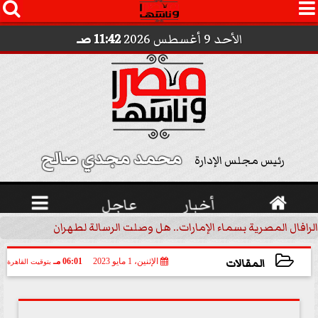




الأحد 9 أغسطس 2026
11:42 صـ
محمد مجدي صالح 
رئيس مجلس الإدارة

أخبار
عاجل

الرافال المصرية بسماء الإمارات.. هل وصلت الرسالة لطهران؟.. ”ماعت ج
المقالات
الإثنين، 1 مايو 2023
06:01 مـ
بتوقيت القاهرة
2023-05-01 18:01:12