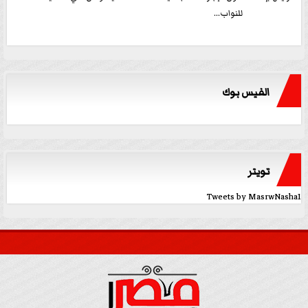
للنواب...
الفيس بوك
تويتر
Tweets by MasrwNasha1