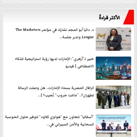
الأكثر قراءةً
د. داليا أبو المجد تشارك في مؤتمر The Marketers
League وتدير جلسة...
خبير لـ”أزهري”: الإمارات لديها رؤية استراتيجية للذكاء
الاصطناعي | فيديو
الرافال المصرية بسماء الإمارات.. هل وصلت الرسالة
لطهران؟.. ”ماعت جروب” تُجيب؟ |...
”أسفاليا” تتعاون مع ”هواوي كلاود” لتوفير حلول الحوسبة
السحابية والأمن السيبراني في...