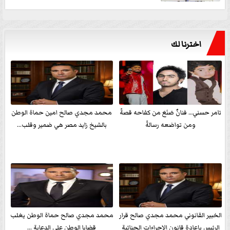
اخترنا لك
تامر حسني… فنانٌ صَنَعَ من كفاحه قصةً
محمد مجدي صالح امين حماة الوطن
ومن تواضعه رسالةً
بالشيخ زايد مصر هي ضمير وقلب...
الخبير القانوني محمد مجدي صالح قرار
محمد مجدي صالح حماة الوطن يغلب
الرئيس بإعادة قانون الإجراءات الجنائية
قضايا الوطن علي الدعاية ...