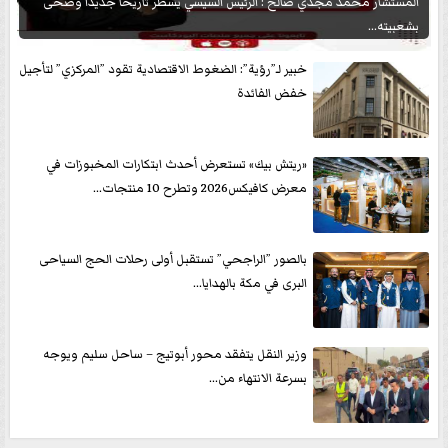
المستشار محمد مجدي صالح : الرئيس السيسي يسطر تاريخاً جديداً وضحى
بشعبيته...
خبير لـ”رؤية”: الضغوط الاقتصادية تقود ”المركزي” لتأجيل
خفض الفائدة
«ريتش بيك» تستعرض أحدث ابتكارات المخبوزات في
معرض كافيكس2026 وتطرح 10 منتجات...
بالصور ”الراجحي” تستقبل أولى رحلات الحج السياحى
البرى في مكة بالهدايا...
وزير النقل يتفقد محور أبوتيج – ساحل سليم ويوجه
بسرعة الانتهاء من...