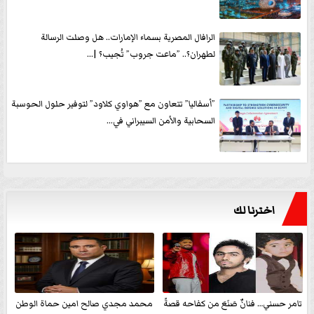
الرافال المصرية بسماء الإمارات.. هل وصلت الرسالة
لطهران؟.. ”ماعت جروب” تُجيب؟ |...
”أسفاليا” تتعاون مع ”هواوي كلاود” لتوفير حلول الحوسبة
السحابية والأمن السيبراني في...
اخترنا لك
تامر حسني… فنانٌ صَنَعَ من كفاحه قصةً
محمد مجدي صالح امين حماة الوطن