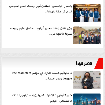
بالصور ”الراجحي” تستقبل أولى رحلات الحج السياحى
البرى في مكة بالهدايا...
وزير النقل يتفقد محور أبوتيج – ساحل سليم ويوجه
بسرعة الانتهاء من...
الأكثر قراءةً
د. داليا أبو المجد تشارك في مؤتمر The Marketers
League وتدير جلسة...
خبير لـ”أزهري”: الإمارات لديها رؤية استراتيجية للذكاء
الاصطناعي | فيديو