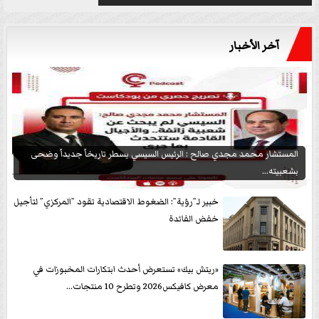
آخر الأخبار
المستشار محمد مجدي صالح : الرئيس السيسي يسطر تاريخاً جديداً وضحى
بشعبيته...
خبير لـ”رؤية”: الضغوط الاقتصادية تقود ”المركزي” لتأجيل
خفض الفائدة
«ريتش بيك» تستعرض أحدث ابتكارات المخبوزات في
معرض كافيكس2026 وتطرح 10 منتجات...