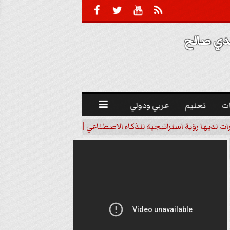





 صالح 
ت
تعليم
عربي ودولي

رات لديها رؤية استراتيجية للذكاء الاصطناعي | فيديو
خبير اقتصاد