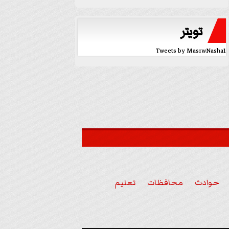
تويتر
Tweets by MasrwNasha1
حوادث
محافظات
تعليم