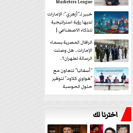
Marketers League
وتدير جلسة...
خبير لـ”أزهري”: الإمارات
لديها رؤية استراتيجية
للذكاء الاصطناعي |
فيديو
الرافال المصرية بسماء
الإمارات.. هل وصلت
الرسالة لطهران؟..
”ماعت جروب” تُجيب؟
”أسفاليا” تتعاون مع
|...
”هواوي كلاود” لتوفير
حلول الحوسبة
السحابية والأمن
السيبراني في...
اخترنا لك