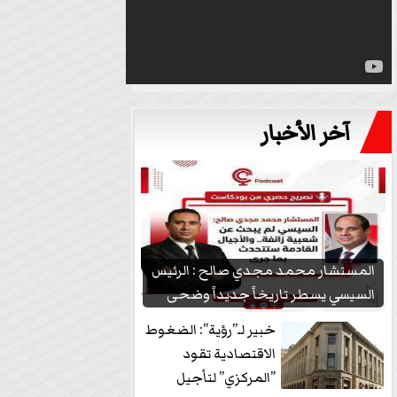
آخر الأخبار
المستشار محمد مجدي صالح : الرئيس
السيسي يسطر تاريخاً جديداً وضحى
بشعبيته...
خبير لـ”رؤية”: الضغوط
الاقتصادية تقود
”المركزي” لتأجيل