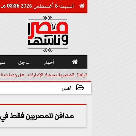
السبت 8 أغسطس 2026
03:36 مـ


أخبار
عاجل
سي
أجيل خفض الفائدة
الرافال المصرية بسماء الإمارات.. هل وصلت ال
أخبار
2023-05-05 23:25:24
مدافن للمصريين فقط في ا