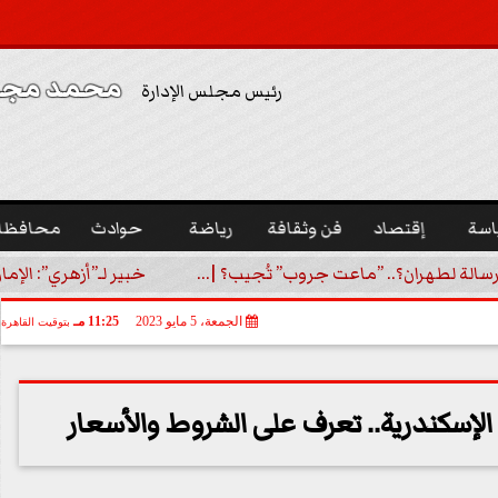
محمد مجدي
رئيس مجلس الإدارة
اسة
إقتصاد
فن وثقافة
رياضة
حوادث
محافظا
رسالة لطهران؟.. ”ماعت جروب” تُجيب؟ |...
خبير لـ”أزهري”: الإما
الجمعة، 5 مايو 2023
11:25 مـ
بتوقيت القاهرة
لإسكندرية.. تعرف على الشروط والأسعار