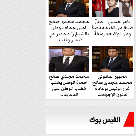
تامر حسني… فنانٌ
محمد مجدي صالح
صَنَعَ من كفاحه قصةً
امين حماة الوطن
ومن تواضعه رسالةً
بالشيخ زايد مصر هي
ضمير وقلب...
الخبير القانوني
محمد مجدي صالح
محمد مجدي صالح
حماة الوطن يغلب
قرار الرئيس بإعادة
قضايا الوطن علي
قانون الإجراءات
الدعاية ...
الجنائية للنواب...
الفيس بوك