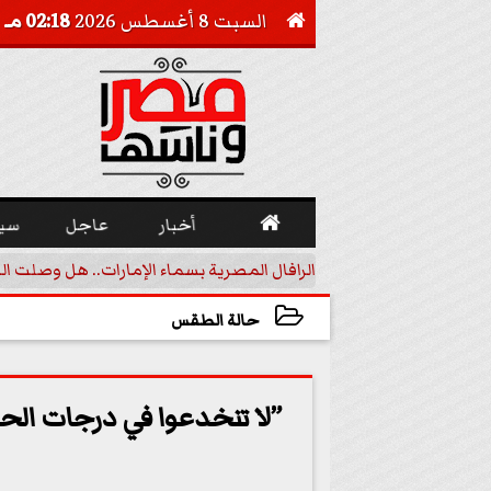
السبت 8 أغسطس 2026
02:18 مـ


أخبار
عاجل
سي
أجيل خفض الفائدة
الرافال المصرية بسماء الإمارات.. هل وصلت ال
حالة الطقس
2023-05-06 06:17:18
”لا تنخدعوا في درجات الحر