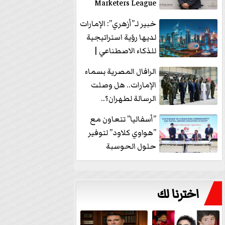
Marketers League
وتدير جلسة...
خبير لـ”أزهري”: الإمارات
لديها رؤية استراتيجية
للذكاء الاصطناعي |
فيديو
الرافال المصرية بسماء
الإمارات.. هل وصلت
الرسالة لطهران؟..
”ماعت جروب” تُجيب؟
”أسفاليا” تتعاون مع
|...
”هواوي كلاود” لتوفير
حلول الحوسبة
السحابية والأمن
السيبراني في...
اخترنا لك