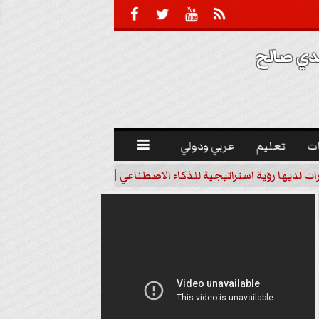





 صالح 
ت
تعليم
عربي ودولي

رات لديها رؤية استراتيجية للذكاء الاصطناعي | فيديو
خبير اقتصاد