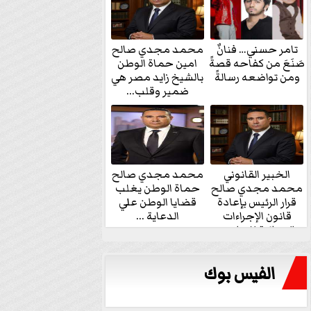
تامر حسني… فنانٌ
محمد مجدي صالح
صَنَعَ من كفاحه قصةً
امين حماة الوطن
ومن تواضعه رسالةً
بالشيخ زايد مصر هي
ضمير وقلب...
الخبير القانوني
محمد مجدي صالح
محمد مجدي صالح
حماة الوطن يغلب
قرار الرئيس بإعادة
قضايا الوطن علي
قانون الإجراءات
الدعاية ...
الجنائية للنواب...
الفيس بوك