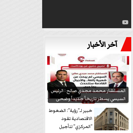
آخر الأخبار
المستشار محمد مجدي صالح : الرئيس
السيسي يسطر تاريخاً جديداً وضحى
بشعبيته...
خبير لـ”رؤية”: الضغوط
الاقتصادية تقود
”المركزي” لتأجيل