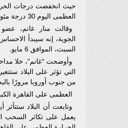
العظمى اليوم 30 درجة مئوية.
وقالت منار غانم، عضو ال
الجوية، إنه سيبدأ الاحساس
السبت، الموافق 6 مايو.
وأوضحت “غانم”، خلا مداخلة 
التي تؤثر على البلاد ستتغير
من جنوب أوروبا مرورًا بالب
العظمى على القاهرة الكبرى تسجل
وتابعت أن البلاد ستتأثر 
يعمل على تكاثر السحب ا
الحرارة العظمى على القاهرة الكبرى 7