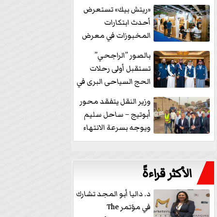
خفض الفائدة
«ريتش بيك» تستعرض
أحدث ابتكارات
المخبوزات في معرض
كافيكس2026 وتطرح 10
بالصور ”الراجحي”
منتجات...
تستقبل أولى رحلات
الحج السياحى البرى في
مكة بالهدايا...
وزير النقل يتفقد محور
أبوتيج – ساحل سليم
ويوجه بسرعة الانتهاء
من...
الأكثر قراءةً
د. داليا أبو المجد تشارك
في مؤتمر The