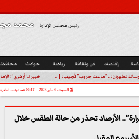
محمد مجدي
رئيس مجلس الإدارة
اسة
إقتصاد
فن وثقافة
رياضة
حوادث
محافظا
رسالة لطهران؟.. ”ماعت جروب” تُجيب؟ |...
خبير لـ”أزهري”: الإما
السبت، 6 مايو 2023
06:17 صـ
بتوقيت القاهرة
ارة”.. الأرصاد تحذر من حالة الطقس خلال
الأسبوع المقبل