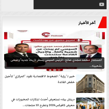
آخر الأخبار
المستشار محمد مجدي صالح : الرئيس السيسي يسطر تاريخاً جديداً وضحى
بشعبيته...
خبير لـ”رؤية”: الضغوط الاقتصادية تقود ”المركزي” لتأجيل
خفض الفائدة
«ريتش بيك» تستعرض أحدث ابتكارات المخبوزات في
معرض كافيكس2026 وتطرح 10 منتجات...