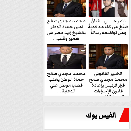
تامر حسني… فنانٌ
محمد مجدي صالح
صَنَعَ من كفاحه قصةً
امين حماة الوطن
ومن تواضعه رسالةً
بالشيخ زايد مصر هي
ضمير وقلب...
الخبير القانوني
محمد مجدي صالح
محمد مجدي صالح
حماة الوطن يغلب
قرار الرئيس بإعادة
قضايا الوطن علي
قانون الإجراءات
الدعاية ...
الجنائية للنواب...
الفيس بوك