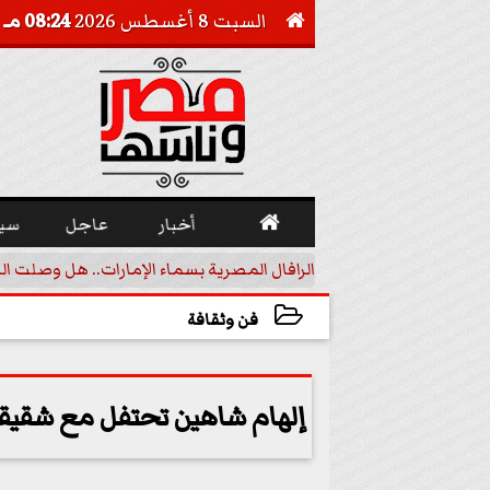
السبت 8 أغسطس 2026
08:24 مـ


أخبار
عاجل
سي
أجيل خفض الفائدة
الرافال المصرية بسماء الإمارات.. هل وصلت ال
فن وثقافة
2023-05-07 16:44:07
إلهام شاهين تحتفل مع شقيقها 