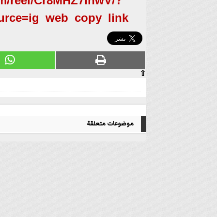
om/reel/Cr8MHZ7InwV/?
urce=ig_web_copy_link
⇧
موضوعات متعلقة