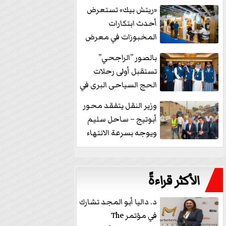
خفض الفائدة
«ريتش بيك» تستعرض
أحدث ابتكارات
المخبوزات في معرض
كافيكس2026 وتطرح 10
بالصور ”الراجحي”
منتجات...
تستقبل أولى رحلات
الحج السياحى البرى في
مكة بالهدايا...
وزير النقل يتفقد محور
أبوتيج – ساحل سليم
ويوجه بسرعة الانتهاء
من...
الأكثر قراءةً
د. داليا أبو المجد تشارك
في مؤتمر The