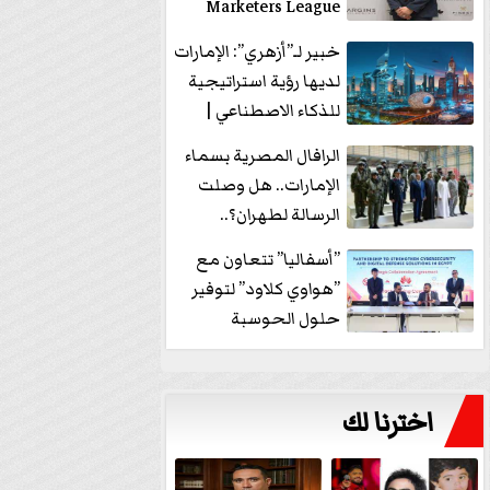
Marketers League
وتدير جلسة...
خبير لـ”أزهري”: الإمارات
لديها رؤية استراتيجية
للذكاء الاصطناعي |
فيديو
الرافال المصرية بسماء
الإمارات.. هل وصلت
الرسالة لطهران؟..
”ماعت جروب” تُجيب؟
”أسفاليا” تتعاون مع
|...
”هواوي كلاود” لتوفير
حلول الحوسبة
السحابية والأمن
السيبراني في...
اخترنا لك