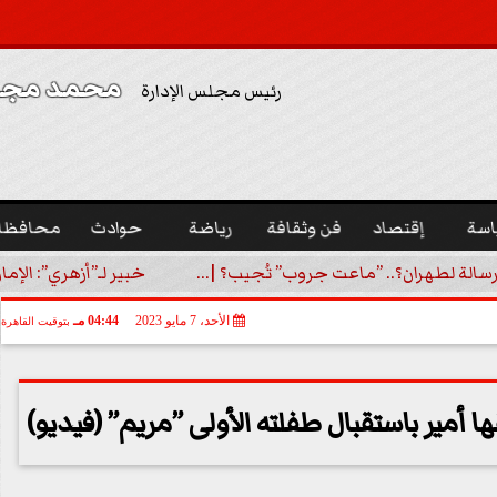
محمد مجدي
رئيس مجلس الإدارة
اسة
إقتصاد
فن وثقافة
رياضة
حوادث
محافظا
رسالة لطهران؟.. ”ماعت جروب” تُجيب؟ |...
خبير لـ”أزهري”: الإما
الأحد، 7 مايو 2023
04:44 مـ
بتوقيت القاهرة
أمير باستقبال طفلته الأولى ”مريم” (فيديو)