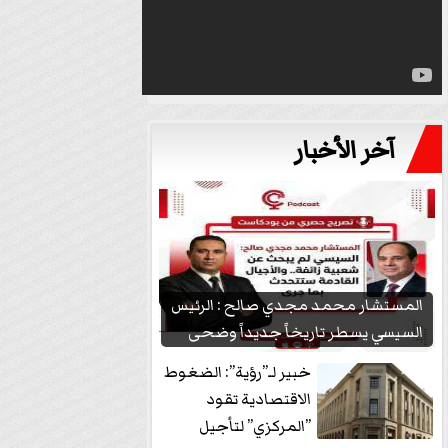
آخر الأخبار
المستشار محمد مجدي صالح : الرئيس
السيسي يسطر تاريخاً جديداً وضحى
بشعبيته...
خبير لـ”رؤية”: الضغوط
الاقتصادية تقود
”المركزي” لتأجيل