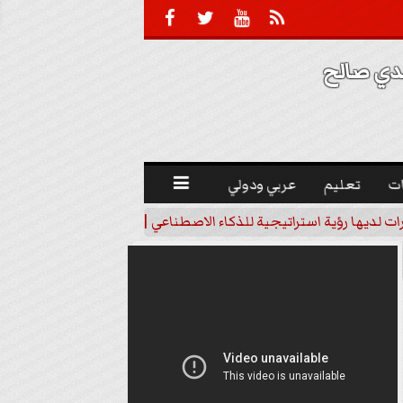





 صالح 
ت
تعليم
عربي ودولي

رات لديها رؤية استراتيجية للذكاء الاصطناعي | فيديو
خبير اقتصاد