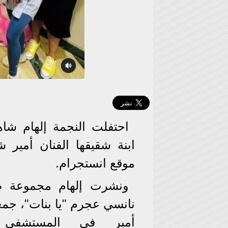
احتفلت النجمة إلهام شا
ابنة شقيقها الفنان أمير
موقع انستجرام.
ونشرت إلهام مجموعة صور 
نانسي عجرم "يا بنات"، جمع
أمير في المستشفى ب