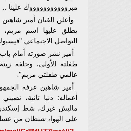
مبروووووووووووك علينا .. مر
وأعلن الفنان أمير شاهين ع
يطلق عليها اسم مريم،
التواصل الاجتماعي "فيسبو
أمير نشر صورته أمام باب
طفلته الأولى، وخلفه زينة
عالمي طفلتي مريم".
أمير شاهين عرفه الجمهو
أعماله: دنيا تانية، نصيب
ماليش غيرك، شط إسكندرية
على الهوا، شيطان من عسل،