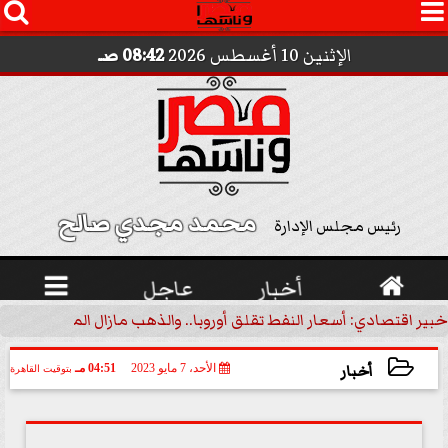




الإثنين 10 أغسطس 2026
08:42 صـ
محمد مجدي صالح 
رئيس مجلس الإدارة

أخبار
عاجل

خبير اقتصادي: أسعار النفط تقلق أوروبا.. والذهب مازال الملاذ الآمن | 
أخبار
الأحد، 7 مايو 2023
04:51 مـ
بتوقيت القاهرة
2023-05-07 16:51:43