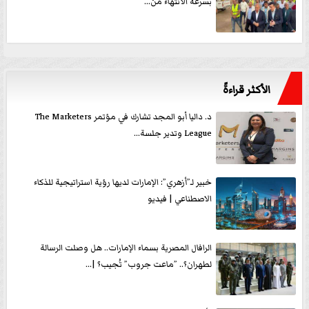
بسرعة الانتهاء من...
الأكثر قراءةً
د. داليا أبو المجد تشارك في مؤتمر The Marketers
League وتدير جلسة...
خبير لـ”أزهري”: الإمارات لديها رؤية استراتيجية للذكاء
الاصطناعي | فيديو
الرافال المصرية بسماء الإمارات.. هل وصلت الرسالة
لطهران؟.. ”ماعت جروب” تُجيب؟ |...