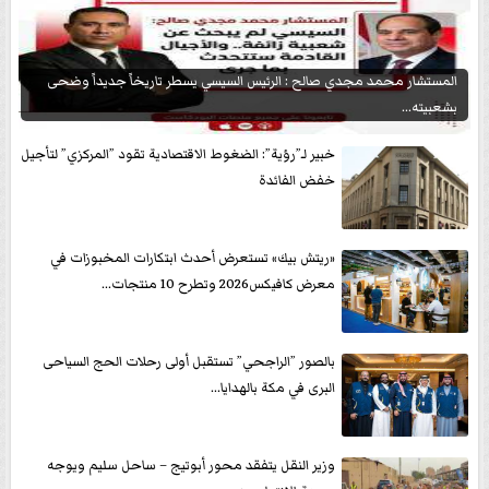
المستشار محمد مجدي صالح : الرئيس السيسي يسطر تاريخاً جديداً وضحى
بشعبيته...
خبير لـ”رؤية”: الضغوط الاقتصادية تقود ”المركزي” لتأجيل
خفض الفائدة
«ريتش بيك» تستعرض أحدث ابتكارات المخبوزات في
معرض كافيكس2026 وتطرح 10 منتجات...
بالصور ”الراجحي” تستقبل أولى رحلات الحج السياحى
البرى في مكة بالهدايا...
وزير النقل يتفقد محور أبوتيج – ساحل سليم ويوجه