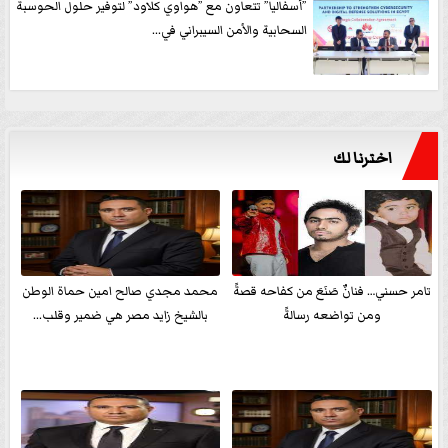
”أسفاليا” تتعاون مع ”هواوي كلاود” لتوفير حلول الحوسبة
السحابية والأمن السيبراني في...
اخترنا لك
تامر حسني… فنانٌ صَنَعَ من كفاحه قصةً
محمد مجدي صالح امين حماة الوطن
ومن تواضعه رسالةً
بالشيخ زايد مصر هي ضمير وقلب...