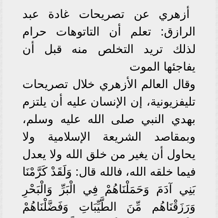
أزهري عن تصريحات غادة عبد
الرازق: تعلم أن التاتوهات حرام
لذلك تريد التخلص منه قبل أن
يفاجئها الموت
وقال العالم الأزهري خلال تصريحات
تليفزيونية، إن الإنسان عليه أن يلتزم
بهدي النبي صلى الله عليه وسلم،
وبمقاصد الشريعة الإسلامية ولا
يحاول أن يغير من خلق الله ولا يعدل
فيما خلقه الله، فالله قال: وَلَقَدْ كَرَّمْنَا
بَنِي آدَمَ وَحَمَلْنَاهُمْ فِي الْبَرِّ وَالْبَحْرِ
وَرَزَقْنَاهُم مِّنَ الطَّيِّبَاتِ وَفَضَّلْنَاهُمْ