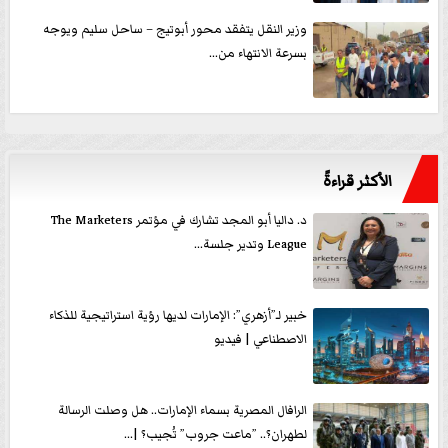
وزير النقل يتفقد محور أبوتيج – ساحل سليم ويوجه
بسرعة الانتهاء من...
الأكثر قراءةً
د. داليا أبو المجد تشارك في مؤتمر The Marketers
League وتدير جلسة...
خبير لـ”أزهري”: الإمارات لديها رؤية استراتيجية للذكاء
الاصطناعي | فيديو
الرافال المصرية بسماء الإمارات.. هل وصلت الرسالة
لطهران؟.. ”ماعت جروب” تُجيب؟ |...