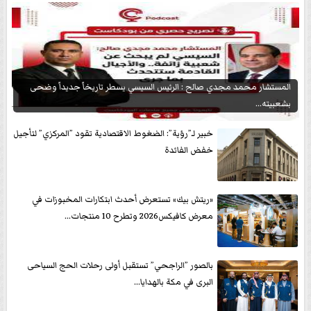
المستشار محمد مجدي صالح : الرئيس السيسي يسطر تاريخاً جديداً وضحى
بشعبيته...
خبير لـ”رؤية”: الضغوط الاقتصادية تقود ”المركزي” لتأجيل
خفض الفائدة
«ريتش بيك» تستعرض أحدث ابتكارات المخبوزات في
معرض كافيكس2026 وتطرح 10 منتجات...
بالصور ”الراجحي” تستقبل أولى رحلات الحج السياحى
البرى في مكة بالهدايا...