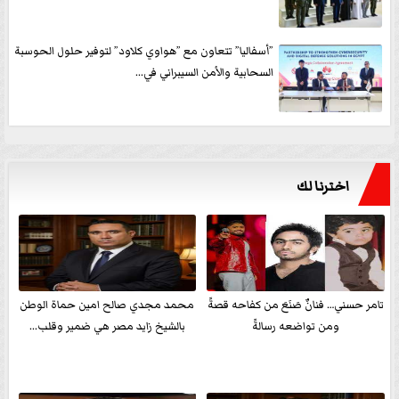
”أسفاليا” تتعاون مع ”هواوي كلاود” لتوفير حلول الحوسبة
السحابية والأمن السيبراني في...
اخترنا لك
تامر حسني… فنانٌ صَنَعَ من كفاحه قصةً
محمد مجدي صالح امين حماة الوطن
ومن تواضعه رسالةً
بالشيخ زايد مصر هي ضمير وقلب...