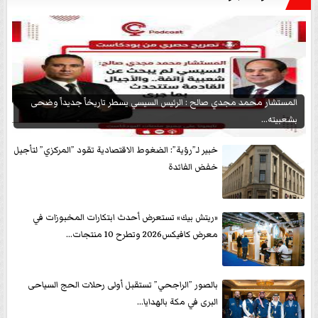
المستشار محمد مجدي صالح : الرئيس السيسي يسطر تاريخاً جديداً وضحى
بشعبيته...
خبير لـ”رؤية”: الضغوط الاقتصادية تقود ”المركزي” لتأجيل
خفض الفائدة
«ريتش بيك» تستعرض أحدث ابتكارات المخبوزات في
معرض كافيكس2026 وتطرح 10 منتجات...
بالصور ”الراجحي” تستقبل أولى رحلات الحج السياحى
البرى في مكة بالهدايا...