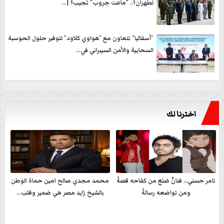
لطهران؟.. ”ماعت جروب” تُجيب؟ |...
”أسفاليا” تتعاون مع ”هواوي كلاود” لتوفير حلول الحوسبة
السحابية والأمن السيبراني في...
اخترنا لك
تامر حسني… فنانٌ صَنَعَ من كفاحه قصةً
محمد مجدي صالح امين حماة الوطن
ومن تواضعه رسالةً
بالشيخ زايد مصر هي ضمير وقلب...