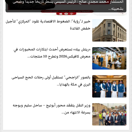
المستشار محمد مجدي صالح : الرئيس السيسي يسطر تاريخاً جديداً وضحى
بشعبيته...
خبير لـ”رؤية”: الضغوط الاقتصادية تقود ”المركزي” لتأجيل
خفض الفائدة
«ريتش بيك» تستعرض أحدث ابتكارات المخبوزات في
معرض كافيكس2026 وتطرح 10 منتجات...
بالصور ”الراجحي” تستقبل أولى رحلات الحج السياحى
البرى في مكة بالهدايا...
وزير النقل يتفقد محور أبوتيج – ساحل سليم ويوجه
بسرعة الانتهاء من...