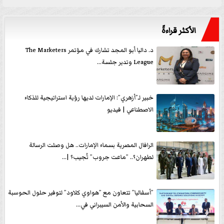
الأكثر قراءةً
د. داليا أبو المجد تشارك في مؤتمر The Marketers
League وتدير جلسة...
خبير لـ”أزهري”: الإمارات لديها رؤية استراتيجية للذكاء
الاصطناعي | فيديو
الرافال المصرية بسماء الإمارات.. هل وصلت الرسالة
لطهران؟.. ”ماعت جروب” تُجيب؟ |...
”أسفاليا” تتعاون مع ”هواوي كلاود” لتوفير حلول الحوسبة
السحابية والأمن السيبراني في...