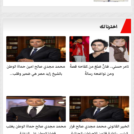
اخترنا لك
تامر حسني… فنانٌ صَنَعَ من كفاحه قصةً
محمد مجدي صالح امين حماة الوطن
ومن تواضعه رسالةً
بالشيخ زايد مصر هي ضمير وقلب...
الخبير القانوني محمد مجدي صالح قرار
محمد مجدي صالح حماة الوطن يغلب
الرئيس بإعادة قانون الإجراءات الجنائية
قضايا الوطن علي الدعاية ...