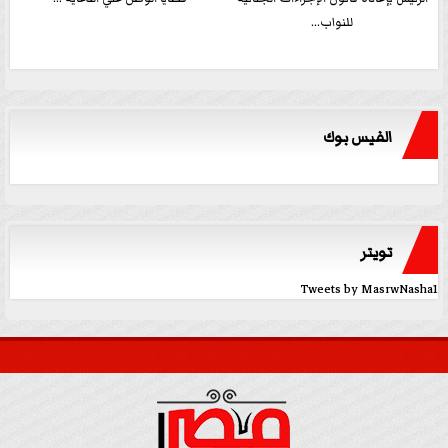
للنواب...
الفيس بوك
تويتر
Tweets by MasrwNasha1