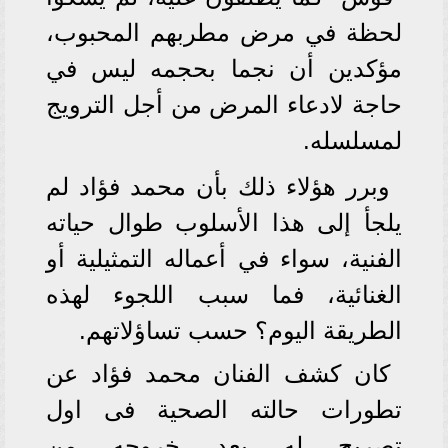
لحظة في مرض مطربهم المحبوب،
مؤكدين أن نجما بحجمه ليس في
حاجة لادعاء المرض من أجل الترويج
لمسلسله.
وبرر هؤلاء ذلك بأن محمد فؤاد لم
يلجأ إلى هذا الأسلوب طوال حياته
الفنية، سواء في أعماله التمثيلية أو
الغنائية، فما سبب اللجوء لهذه
الطريقة اليوم؟ حسب تساؤلاتهم.
كان كشف الفنان محمد فؤاد عن
تطورات حالته الصحية فى اول
تصريح له بعد خروجه من