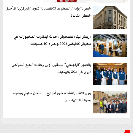
خبير لـ”رؤية”: الضغوط الاقتصادية تقود ”المركزي” لتأجيل
خفض الفائدة
«ريتش بيك» تستعرض أحدث ابتكارات المخبوزات في
معرض كافيكس2026 وتطرح 10 منتجات...
بالصور ”الراجحي” تستقبل أولى رحلات الحج السياحى
البرى في مكة بالهدايا...
وزير النقل يتفقد محور أبوتيج – ساحل سليم ويوجه
بسرعة الانتهاء من...