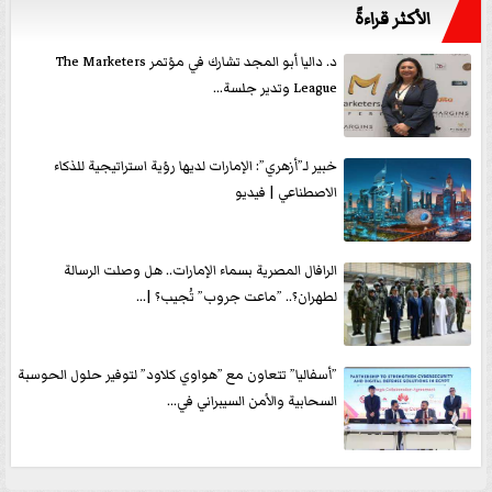
الأكثر قراءةً
د. داليا أبو المجد تشارك في مؤتمر The Marketers
League وتدير جلسة...
خبير لـ”أزهري”: الإمارات لديها رؤية استراتيجية للذكاء
الاصطناعي | فيديو
الرافال المصرية بسماء الإمارات.. هل وصلت الرسالة
لطهران؟.. ”ماعت جروب” تُجيب؟ |...
”أسفاليا” تتعاون مع ”هواوي كلاود” لتوفير حلول الحوسبة
السحابية والأمن السيبراني في...