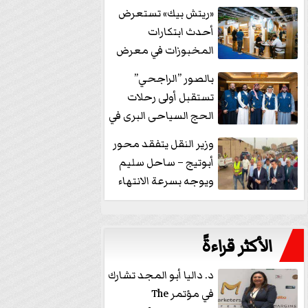
خفض الفائدة
«ريتش بيك» تستعرض
أحدث ابتكارات
المخبوزات في معرض
كافيكس2026 وتطرح 10
بالصور ”الراجحي”
منتجات...
تستقبل أولى رحلات
الحج السياحى البرى في
مكة بالهدايا...
وزير النقل يتفقد محور
أبوتيج – ساحل سليم
ويوجه بسرعة الانتهاء
من...
الأكثر قراءةً
د. داليا أبو المجد تشارك
في مؤتمر The