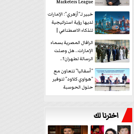
Marketers League
وتدير جلسة...
خبير لـ”أزهري”: الإمارات
لديها رؤية استراتيجية
للذكاء الاصطناعي |
فيديو
الرافال المصرية بسماء
الإمارات.. هل وصلت
الرسالة لطهران؟..
”ماعت جروب” تُجيب؟
”أسفاليا” تتعاون مع
|...
”هواوي كلاود” لتوفير
حلول الحوسبة
السحابية والأمن
السيبراني في...
اخترنا لك