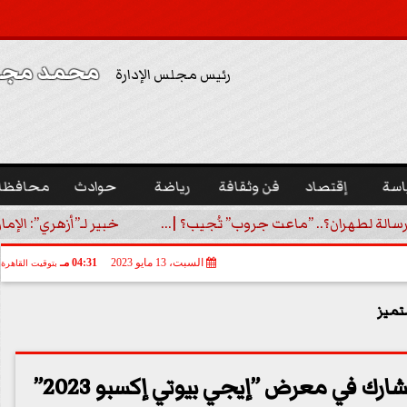
محمد مجدي
رئيس مجلس الإدارة
اسة
إقتصاد
فن وثقافة
رياضة
حوادث
محافظا
رسالة لطهران؟.. ”ماعت جروب” تُجيب؟ |...
خبير لـ”أزهري”: الإما
السبت، 13 مايو 2023
04:31 مـ
بتوقيت القاهرة
تميز
ارك في معرض ”إيجي بيوتي إكسبو 2023”