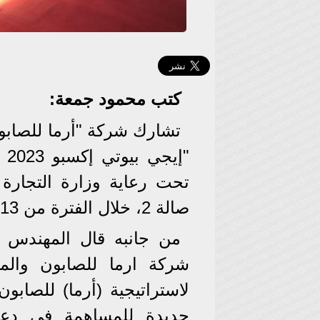
كتب
محمود
جمعة:
تشارك شركة "أرما للصابو
"إ
تحت رعاية وزارة التجارة 
صالة 2، خلال الفترة من 13 إلى 15 مايو الجاري.
من جانبه قال المهندس
شركة ارما للصابون والمن
لاستراتيجية (أرما) للصابو
جديدة للمساهمة في دعم