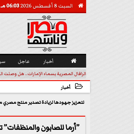
السبت 8 أغسطس 2026
06:03 مـ


أخبار
عاجل
سي
أجيل خفض الفائدة
الرافال المصرية بسماء الإمارات.. هل وصلت ال
أخبار
2023-05-13 16:31:23
لتعزيز جهودها لزيادة تصدير منتج مصري م
”أرما للصابون والمنظفات” تش