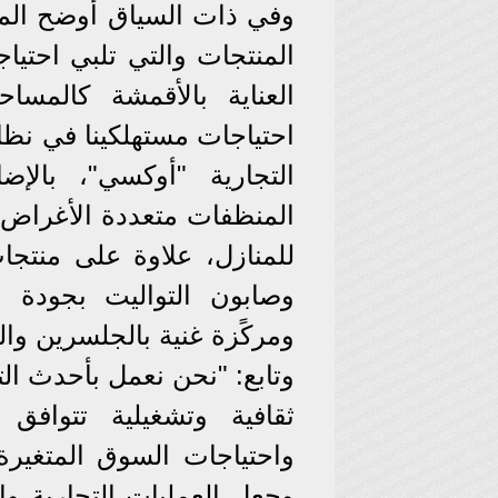
وفي ذات السياق أوضح المه
المنتجات والتي تلبي احتيا
العناية بالأقمشة كالمساح
احتياجات مستهلكينا في نظا
التجارية "أوكسي"، بالإض
المنظفات متعددة الأغراض 
للمنازل، علاوة على منتجا
وصابون التواليت بجودة 
ومركًزة غنية بالجلسرين والف
وتابع: "نحن نعمل بأحدث الت
ثقافية وتشغيلية تتواف
واحتياجات السوق المتغيرة.
وجعل العمليات التجارية والإ