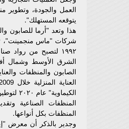
العمل والجودة، وتطوير منت
يتوقعه المستهلك".
هذا وتعد "أرما للصابون 
شركات "ماس منجمينت"، تم
١٩٩٢ لتصبح من رواد ص
الصابون والمنظفات والعنا
الكيماوية
المنظفات الصناعية وتقد
المنظفات بكل أنواعها.
وجدير بالذكر أن معرض "إي