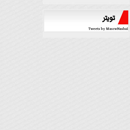
تويتر
Tweets by MasrwNasha1