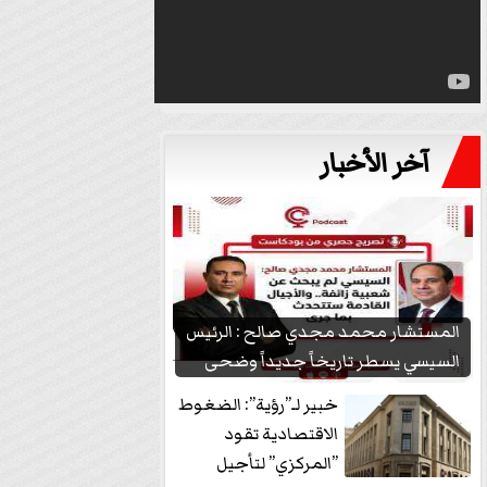
آخر الأخبار
المستشار محمد مجدي صالح : الرئيس
السيسي يسطر تاريخاً جديداً وضحى
بشعبيته...
خبير لـ”رؤية”: الضغوط
الاقتصادية تقود
”المركزي” لتأجيل