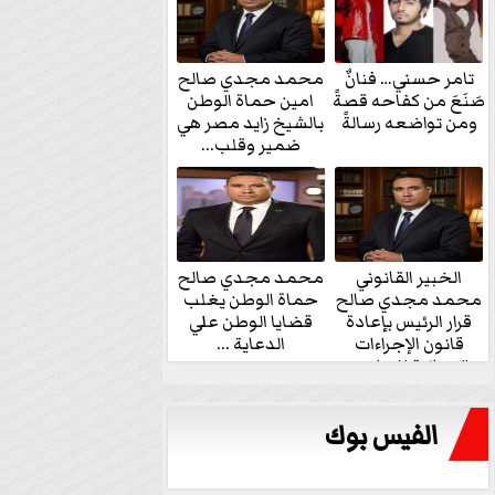
تامر حسني… فنانٌ
محمد مجدي صالح
صَنَعَ من كفاحه قصةً
امين حماة الوطن
ومن تواضعه رسالةً
بالشيخ زايد مصر هي
ضمير وقلب...
الخبير القانوني
محمد مجدي صالح
محمد مجدي صالح
حماة الوطن يغلب
قرار الرئيس بإعادة
قضايا الوطن علي
قانون الإجراءات
الدعاية ...
الجنائية للنواب...
الفيس بوك