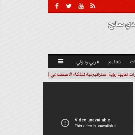





 صالح 
ت
تعليم
عربي ودولي

رات لديها رؤية استراتيجية للذكاء الاصطناعي | فيديو
خبير اقتصاد