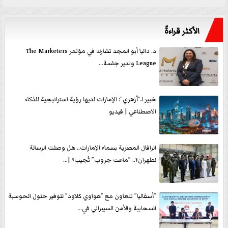
الأكثر قراءةً
د. داليا أبو المجد تشارك في مؤتمر The Marketers
League وتدير جلسة...
خبير لـ”أزهري”: الإمارات لديها رؤية استراتيجية للذكاء
الاصطناعي | فيديو
الرافال المصرية بسماء الإمارات.. هل وصلت الرسالة
لطهران؟.. ”ماعت جروب” تُجيب؟ |...
”أسفاليا” تتعاون مع ”هواوي كلاود” لتوفير حلول الحوسبة
السحابية والأمن السيبراني في...