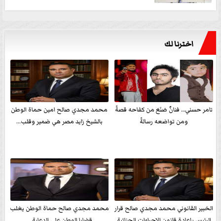
اخترنا لك
تامر حسني… فنانٌ صَنَعَ من كفاحه قصةً
محمد مجدي صالح امين حماة الوطن
ومن تواضعه رسالةً
بالشيخ زايد مصر هي ضمير وقلب...
الخبير القانوني محمد مجدي صالح قرار
محمد مجدي صالح حماة الوطن يغلب
الرئيس بإعادة قانون الإجراءات الجنائية
قضايا الوطن علي الدعاية ...