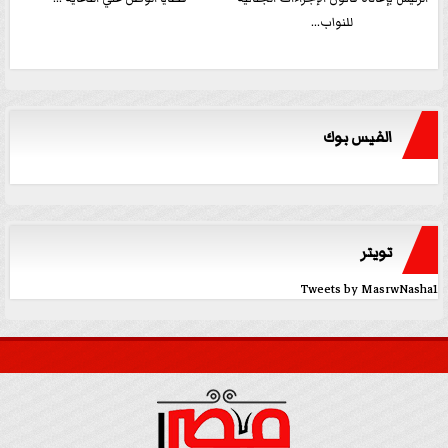
للنواب...
الفيس بوك
تويتر
Tweets by MasrwNasha1