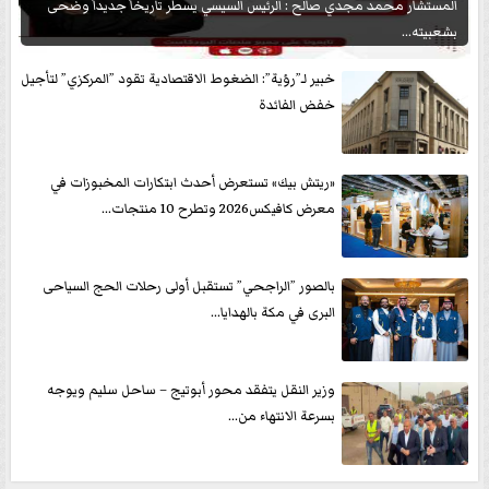
المستشار محمد مجدي صالح : الرئيس السيسي يسطر تاريخاً جديداً وضحى
بشعبيته...
خبير لـ”رؤية”: الضغوط الاقتصادية تقود ”المركزي” لتأجيل
خفض الفائدة
«ريتش بيك» تستعرض أحدث ابتكارات المخبوزات في
معرض كافيكس2026 وتطرح 10 منتجات...
بالصور ”الراجحي” تستقبل أولى رحلات الحج السياحى
البرى في مكة بالهدايا...
وزير النقل يتفقد محور أبوتيج – ساحل سليم ويوجه
بسرعة الانتهاء من...