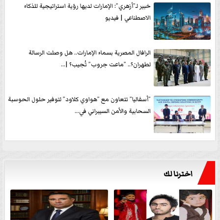
خبير لـ”أزهري”: الإمارات لديها رؤية استراتيجية للذكاء
الاصطناعي | فيديو
الرافال المصرية بسماء الإمارات.. هل وصلت الرسالة
لطهران؟.. ”ماعت جروب” تُجيب؟ |...
”أسفاليا” تتعاون مع ”هواوي كلاود” لتوفير حلول الحوسبة
السحابية والأمن السيبراني في...
اخترنا لك