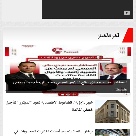
آخر الأخبار
المستشار محمد مجدي صالح : الرئيس السيسي يسطر تاريخاً جديداً وضحى
بشعبيته...
خبير لـ”رؤية”: الضغوط الاقتصادية تقود ”المركزي” لتأجيل
خفض الفائدة
«ريتش بيك» تستعرض أحدث ابتكارات المخبوزات في