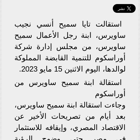
استقالت تايا سميح أنسي نجيب
ساويرس، ابنة رجل الأعمال سميح
ساويرس، من مجلس إدارة شركة
أوراسكوم للتنمية القابضة المملوكة
لوالدها، اليوم الاثنين 15 مايو 2023.
استقالة ابنة سميح ساويرس من
أوراسكوم
وجاءت استقالة ابنة سميح ساويرس،
بعد أيام من تصريحات الأخير عن
الاقتصاد المصري، وإيقافه للاستثمار
في مصر حتى وضوح الرؤية