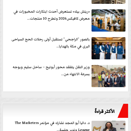
«ريتش بيك» تستعرض أحدث ابتكارات المخبوزات في
معرض كافيكس2026 وتطرح 10 منتجات...
بالصور ”الراجحي” تستقبل أولى رحلات الحج السياحى
البرى في مكة بالهدايا...
وزير النقل يتفقد محور أبوتيج – ساحل سليم ويوجه
بسرعة الانتهاء من...
الأكثر قراءةً
د. داليا أبو المجد تشارك في مؤتمر The Marketers
League وتدير جلسة...