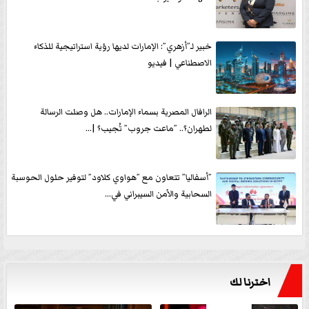
خبير لـ”أزهري”: الإمارات لديها رؤية استراتيجية للذكاء
الاصطناعي | فيديو
الرافال المصرية بسماء الإمارات.. هل وصلت الرسالة
لطهران؟.. ”ماعت جروب” تُجيب؟ |...
”أسفاليا” تتعاون مع ”هواوي كلاود” لتوفير حلول الحوسبة
السحابية والأمن السيبراني في...
اخترنا لك