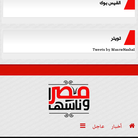
الفيس بوك
تويتر
Tweets by MasrwNasha1

أخبار
عاجل
