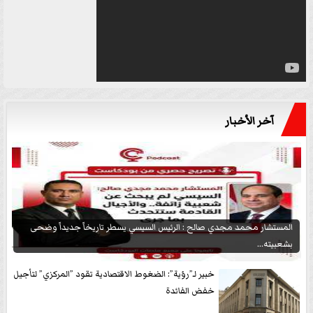
آخر الأخبار
المستشار محمد مجدي صالح : الرئيس السيسي يسطر تاريخاً جديداً وضحى
بشعبيته...
خبير لـ”رؤية”: الضغوط الاقتصادية تقود ”المركزي” لتأجيل
خفض الفائدة