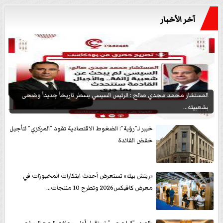
آخر الأخبار
المستشار محمد مجدي صالح : الرئيس السيسي يسطر تاريخاً جديداً وضحى
بشعبيته...
خبير لـ”رؤية”: الضغوط الاقتصادية تقود ”المركزي” لتأجيل
خفض الفائدة
«ريتش بيك» تستعرض أحدث ابتكارات المخبوزات في
معرض كافيكس2026 وتطرح 10 منتجات...