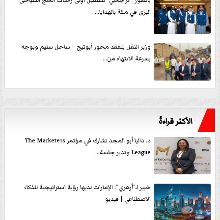
بالصور ”الراجحي” تستقبل أولى رحلات الحج السياحى
البرى في مكة بالهدايا...
وزير النقل يتفقد محور أبوتيج – ساحل سليم ويوجه
بسرعة الانتهاء من...
الأكثر قراءةً
د. داليا أبو المجد تشارك في مؤتمر The Marketers
League وتدير جلسة...
خبير لـ”أزهري”: الإمارات لديها رؤية استراتيجية للذكاء
الاصطناعي | فيديو