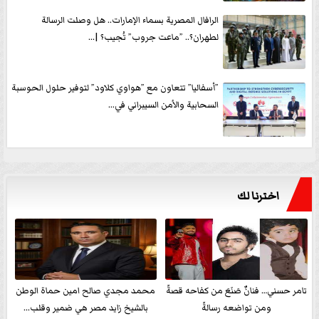
الرافال المصرية بسماء الإمارات.. هل وصلت الرسالة
لطهران؟.. ”ماعت جروب” تُجيب؟ |...
”أسفاليا” تتعاون مع ”هواوي كلاود” لتوفير حلول الحوسبة
السحابية والأمن السيبراني في...
اخترنا لك
تامر حسني… فنانٌ صَنَعَ من كفاحه قصةً
محمد مجدي صالح امين حماة الوطن
ومن تواضعه رسالةً
بالشيخ زايد مصر هي ضمير وقلب...