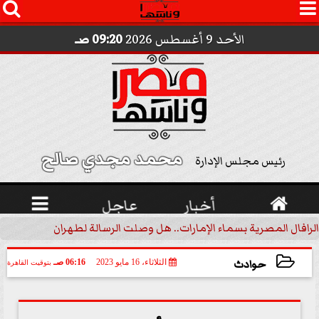




الأحد 9 أغسطس 2026
09:20 صـ
محمد مجدي صالح 
رئيس مجلس الإدارة

أخبار
عاجل

الرافال المصرية بسماء الإمارات.. هل وصلت الرسالة لطهران؟.. ”ماعت ج
حوادث
الثلاثاء، 16 مايو 2023
06:16 صـ
بتوقيت القاهرة
2023-05-16 06:16:00