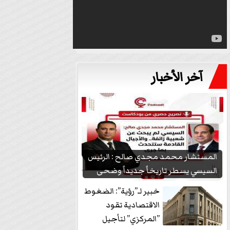
آخر الأخبار
المستشار محمد مجدي صالح : الرئيس
السيسي يسطر تاريخاً جديداً وضحى
بشعبيته...
خبير لـ”رؤية”: الضغوط
الاقتصادية تقود
”المركزي” لتأجيل