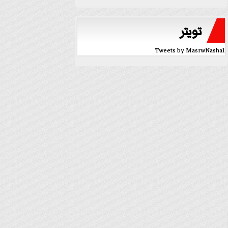
تويتر
Tweets by MasrwNasha1