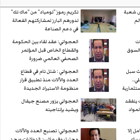
س شعبة
تكريم رموز ”تومياد” من ”ماك تك”
لم
لدورهم البارز لمشاركتهم الفعالة
في دعم الصناعة
ات
العجواني: عقد لقاء بين الحكومة
السوق
والقطاع الخاص قبل المؤتمر
الصحفي العالمي ضرورة
ث سبل
العجواني : شلل تام في قطاع
ي..
العدد والآلات منذ تطبيق قرار
ستثمارية
منظومة الاستيراد الجديدة
ات
 يتفقد
العجواني يزور مصنع جيفال
مواد
ويشيد بإنتاجيته
مل إلا
العجواني: تصنيع العدد والآلات
يربك
محليا يوفر ملايين الدولارات ويحد