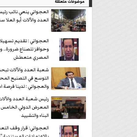
موضوعات متعلقة
العجواني ينعي نائب رئي
العدد والآلات أبو العلا سا
العجواني : تقديم تسهيل
وحوافز للصناع ضرورة.. و
المصري متعطش
شعبة العدد والآلات تبح
التوسع في التصنيع المحل
والعجواني : لدينا فرصة ا
واعدة في مختلف المجال
رئيس شعبة العدد والآلات
المعرض الدولي الخامس ل
البناء والتشييد
العجواني: قرار وقف التعا
بالاعتمادات المستندية ”