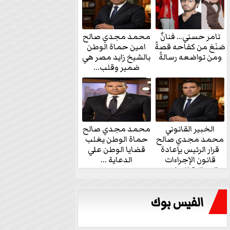
تامر حسني… فنانٌ
محمد مجدي صالح
صَنَعَ من كفاحه قصةً
امين حماة الوطن
ومن تواضعه رسالةً
بالشيخ زايد مصر هي
ضمير وقلب...
الخبير القانوني
محمد مجدي صالح
محمد مجدي صالح
حماة الوطن يغلب
قرار الرئيس بإعادة
قضايا الوطن علي
قانون الإجراءات
الدعاية ...
الجنائية للنواب...
الفيس بوك