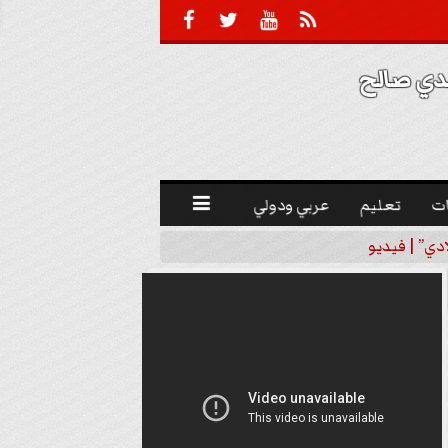





 صالح 
ت
تعليم
عربي ودولي

دي” | فيديو