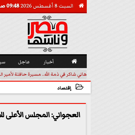
السبت 8 أغسطس 2026
09:48 صـ


أخبار
عاجل
سي
 تقليدية في مالي
هاني شاكر في ذمة الله.. مسيرة حافلة لأمير ال
إقتصاد
2023-05-16 22:57:31
العجواني: المجلس الأعلى لل