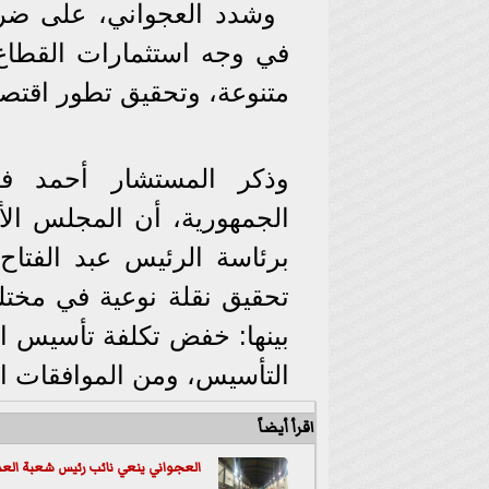
وشدد العجواني، على ضرو
في وجه استثمارات القطاع 
متنوعة، وتحقيق تطور اقتص
وذكر المستشار أحمد ف
الجمهورية، أن المجلس الأع
تحقيق نقلة نوعية في مختل
بينها: خفض تكلفة تأسيس ا
التأسيس، ومن الموافقات ال
اقرأ أيضاً
العجواني ينعي نائب رئيس شعبة العدد 