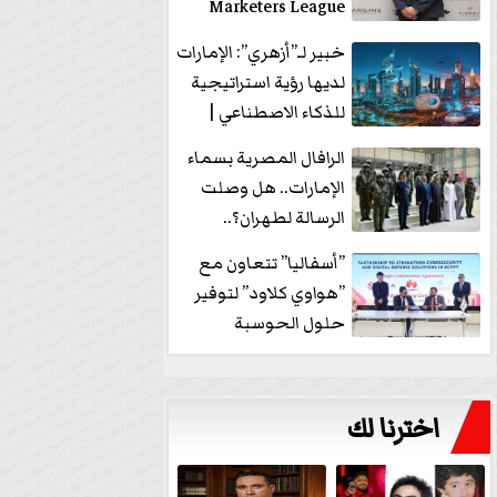
Marketers League
وتدير جلسة...
خبير لـ”أزهري”: الإمارات
لديها رؤية استراتيجية
للذكاء الاصطناعي |
فيديو
الرافال المصرية بسماء
الإمارات.. هل وصلت
الرسالة لطهران؟..
”ماعت جروب” تُجيب؟
”أسفاليا” تتعاون مع
|...
”هواوي كلاود” لتوفير
حلول الحوسبة
السحابية والأمن
السيبراني في...
اخترنا لك