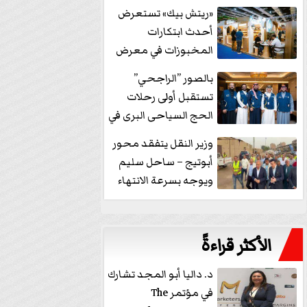
خفض الفائدة
«ريتش بيك» تستعرض
أحدث ابتكارات
المخبوزات في معرض
كافيكس2026 وتطرح 10
بالصور ”الراجحي”
منتجات...
تستقبل أولى رحلات
الحج السياحى البرى في
مكة بالهدايا...
وزير النقل يتفقد محور
أبوتيج – ساحل سليم
ويوجه بسرعة الانتهاء
من...
الأكثر قراءةً
د. داليا أبو المجد تشارك
في مؤتمر The